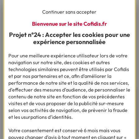
Doit-on acheter neuf ou
d’occasion ?
Continuer sans accepter
Bienvenue sur le site Cofidis.fr
Un bateau neuf permet de
disposer d’une garantie
constructeur
, d’un contrat clair, et engendre moins de frais
Projet n°24 : Accepter les cookies pour une
d’entretien à court terme. À l’inverse, un bateau d’occasion
expérience personnalisée
peut être plus accessible, mais demande une vigilance
accrue de votre part sur l’état général. Dans les deux cas,
Pour une meilleure expérience utilisateur lors de votre
les organismes de financement proposent des solutions
navigation sur notre site, des cookies et autres
adaptées.
technologies similaires peuvent être utilisés par Cofidis
et par nos partenaires et ce, afin d’améliorer la
performance de notre site et la qualité de nos services,
d’effectuer des mesures d’audience, de personnaliser le
Besoin d'un financement pour
contenu de notre site en fonction de vos précédentes
visites et de vous proposer de la publicité sur-mesure
réaliser votre projet ?
selon vos activités de navigation, de prévenir la fraude
et les usurpations d’identités.
Découvrez notre offre de crédit bateau
Votre consentement est conservé 6 mois mais vous
pouvez changer d’avis à tout moment en cliquant sur «