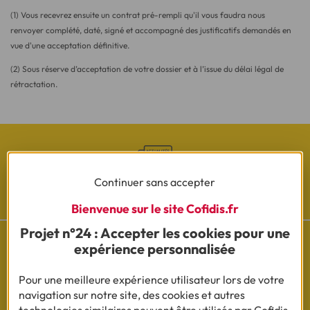
(1) Vous recevrez ensuite un contrat pré-rempli qu'il vous faudra nous
renvoyer complété, daté, signé et accompagné des justificatifs demandés en
vue d'une acceptation définitive.
(2) Sous réserve d’acceptation de votre dossier et à l’issue du délai légal de
rétractation.
Continuer sans accepter
Les actualités Cofidis
Bienvenue sur le site Cofidis.fr
Projet n°24 : Accepter les cookies pour une
expérience personnalisée
Pour une meilleure expérience utilisateur lors de votre
Besoin d'aide ?
navigation sur notre site, des cookies et autres
Découvrez l'espace questions/réponses
technologies similaires peuvent être utilisés par Cofidis