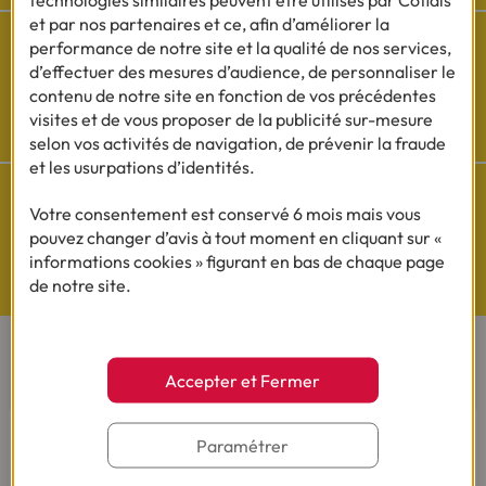
et par nos partenaires et ce, afin d’améliorer la
performance de notre site et la qualité de nos services,
d’effectuer des mesures d’audience, de personnaliser le
contenu de notre site en fonction de vos précédentes
Cofidis sur les
visites et de vous proposer de la publicité sur-mesure
réseaux sociaux
selon vos activités de navigation, de prévenir la fraude
et les usurpations d’identités.
Votre consentement est conservé 6 mois mais vous
pouvez changer d’avis à tout moment en cliquant sur «
informations cookies » figurant en bas de chaque page
Questions de Budget
de notre site.
Nos études exclusives
CONTACTEZ-NOUS
Accepter et Fermer
Par téléphone
Paramétrer
Du lundi au vendredi de 8h00 à 19h00
Le samedi de 8h00 à 14h00.