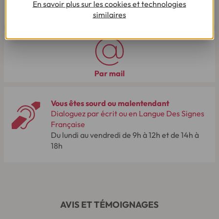
En savoir plus sur les cookies et technologies
03 28 09 21 18
(Appel non surtaxé - coût selon
similaires
opérateur).
Par mail
Vous êtes sourd ou malentendant
Dialoguez par écrit ou en Langue Des Signes
Française
Du lundi au vendredi de 9h à 12h et de 14h à
18h
AVIS ET TÉMOIGNAGES