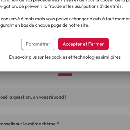
vigation, de prévenir la fraude et les usurpations d’identités.
d'un financement pour réaliser votre 
conservé 6 mois mais vous pouvez changer d’avis à tout moment
igurant en bas de chaque page de notre site.
Découvrez notre crédit camping-car
Paramétrer
Accepter et Fermer
En savoir plus sur les cookies et technologies similaires
Ça pourrait vous intéresser
osé la question, on vous répond !
conseils sur le même thème ?