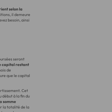
rient selon la
tions, il demeure
vez besoin, ainsi
oursées seront
e capital restant
mois de
re que le capital
ortissement. Cet
 début à la fin du
la somme
la totalité de la