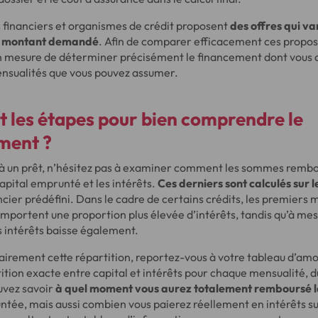
 financiers et organismes de crédit proposent
des offres qui va
le montant demandé
. Afin de comparer efficacement ces proposi
n mesure de déterminer précisément le financement dont vous a
ensualités que vous pouvez assumer.
t les étapes pour bien comprendre le
ment ?
 à un prêt, n’hésitez pas à examiner comment les sommes remb
capital emprunté et les intérêts.
Ces derniers sont calculés sur l
ncier prédéfini. Dans le cadre de certains crédits, les premiers 
ortent une proportion plus élevée d’intérêts, tandis qu’à mesu
s intérêts baisse également.
clairement cette répartition, reportez-vous à votre tableau d’am
rtition exacte entre capital et intérêts pour chaque mensualité, du
ouvez savoir
à quel moment vous aurez totalement remboursé 
tée, mais aussi combien vous paierez réellement en intérêts sur 