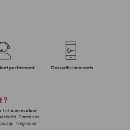
lient performant
Des outils innovants
t ?
unt et
bien évaluer
érénité. Parmi ces
puisqu’il regroupe