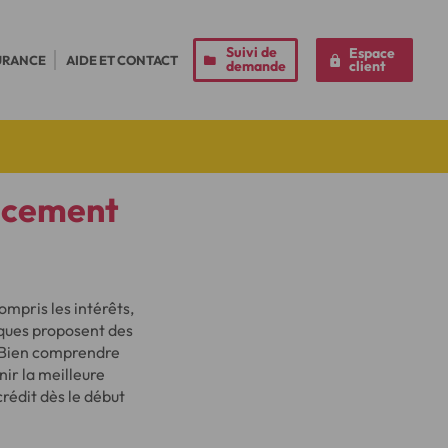
Suivi de
Espace
URANCE
AIDE ET CONTACT
demande
client
ancement
mpris les intérêts,
nques proposent des
t. Bien comprendre
nir la meilleure
rédit dès le début