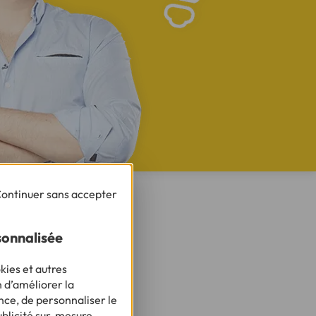
ontinuer sans accepter
e, vous pouvez
sonnalisée
 Vous pouvez
uler vos
kies et autres
n d’améliorer la
nce, de personnaliser le
ublicité sur-mesure