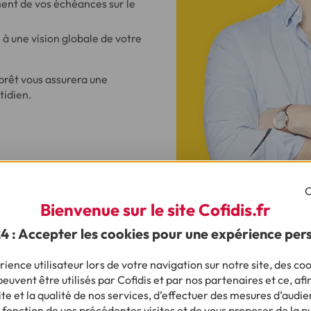
ent de vos échéances sur le
à une vision globale de votre
prêt vous assurera une
tidien.
C
timiser son financement ?
Bienvenue sur le site Cofidis.fr
achat d’un camping-car, si vous disposez d’une réserve d’épargn
24 : Accepter les cookies pour une expérience per
itial plus conséquent, ce qui réduit ainsi le capital à emprunter.
la simulation en ligne (gratuite et sans engagement) afin de
mod
ience utilisateur lors de votre navigation sur notre site, des coo
ore la durée de votre futur crédit
.
euvent être utilisés par Cofidis et par nos partenaires et ce, afi
e et la qualité de nos services, d’effectuer des mesures d’audie
 fonction de vos précédentes visites et de vous proposer de la p