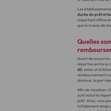
Les établissements
durée du prêt et 
important d’être e
que le niveau de m
Quelles son
rembourse
Avant de souscrire
réparties entre le 
dû
, selon un échéa
remboursement comp
diminue, la part de
Afin de visualiser 
outil inclut la répa
prêt. Ainsi, vous p
initialement emprun