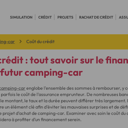
SIMULATION
CRÉDIT
PROJETS
RACHAT DE CRÉDIT
ASS
ing-car
Coût du crédit
rédit : tout savoir sur le fin
 futur camping-car
 camping-car
englobe l’ensemble des sommes à rembourser, y co
et parfois le coût de l’assurance emprunteur. De nombreuses ba
 le montant, le taux et la durée peuvent différer très largemen
e un élément clé afin d’éviter les mauvaises surprises et de défi
e projet d’achat de camping-car. Examiner avec soin le coût du c
idera à profiter d’un financement serein.