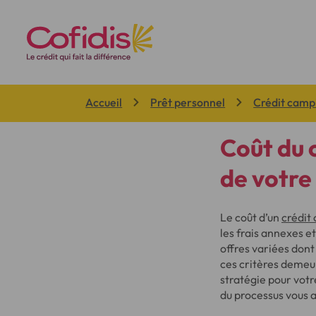
Vous êtes ici:
Accueil
Prêt personnel
Crédit camp
Coût du c
de votre
Le coût d’un
crédit
les frais annexes 
offres variées dont
ces critères demeur
stratégie pour votr
du processus vous a