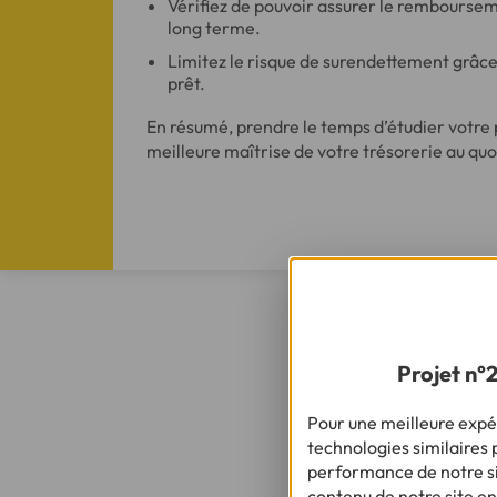
Vérifiez de pouvoir assurer le remboursem
long terme.
Limitez le risque de surendettement grâce 
prêt.
En résumé, prendre le temps d’étudier votre 
meilleure maîtrise de votre trésorerie au quo
Comment op
Dans le cadre de l’
Projet n°
verser un apport in
également utiliser 
Pour une meilleure expér
mensualités ou enc
technologies similaires p
performance de notre sit
contenu de notre site en