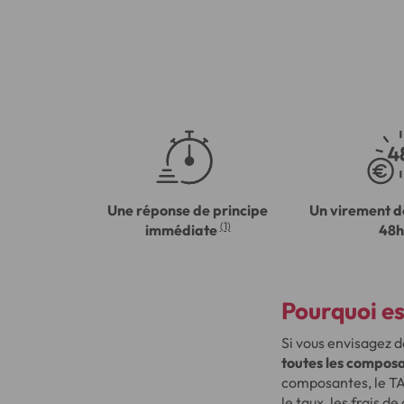
Une réponse de principe
Un virement d
(1)
immédiate
48h
Pourquoi est
Si vous envisagez d
toutes les composa
composantes, le TA
le taux, les frais de