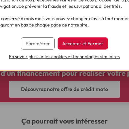
urance. Cela vous permettra de comparer les offres et de choisi
vigation, de prévenir la fraude et les usurpations d’identités.
x.
tionnaire de santé
: dans la plupart des cas, la souscription à u
conservé 6 mois mais vous pouvez changer d’avis à tout moment
site de remplir un questionnaire de santé. Ce questionnaire p
igurant en bas de chaque page de notre site.
ques liés à votre état de santé et de fixer le montant de la prime
t
: une fois le devis accepté et le questionnaire de santé validé, 
urance emprunteur. Assurez-vous de bien lire toutes les clauses 
Paramétrer
Accepter et Fermer
En savoir plus sur les cookies et technologies similaires
d'un financement pour réaliser votre 
Découvrez notre offre de crédit moto
Ça pourrait vous intéresser