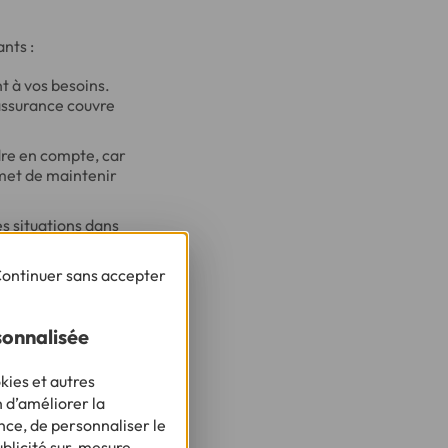
nts :
t à vos besoins.
'assurance couvre
dre en compte, car
ermet de maintenir
s situations dans
ique de certains
ontinuer sans accepter
s sont les
sonnalisée
kies et autres
pes.
n d’améliorer la
nce, de personnaliser le
 différentes
ublicité sur-mesure