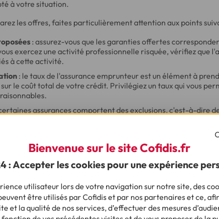
té à votre situation.
ez les offres, faites particulièrement attention aux points suiva
roposées
: assurez-vous que les garanties offertes corresponden
vous exercez une activité professionnelle risquée, vérifiez que l
iés à cette activité.
ation
: le taux de l'assurance emprunteur est un élément à pren
 sur le coût total de votre crédit. Privilégiez un taux qui vous p
 raisonnables.
 certaines assurances comportent des exclusions, c'est-à-dire de
antie ne s'applique pas. Par exemple, les accidents liés à la prat
peuvent être exclus.
C
Bienvenue sur le site Cofidis.fr
ne assurance emprunteur moto : quelle
24 : Accepter les cookies pour une expérience per
ience utilisateur lors de votre navigation sur notre site, des coo
une assurance emprunteur moto, vous devrez suivre plusieurs éta
euvent être utilisés par Cofidis et par nos partenaires et ce, afi
e et la qualité de nos services, d’effectuer des mesures d’audie
evis
: la première étape consiste à demander un devis auprès de
 fonction de vos précédentes visites et de vous proposer de la p