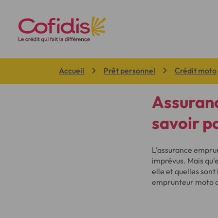
Vous êtes ici:
Accueil
Prêt personnel
Crédit moto
Assuranc
savoir p
L’assurance emprun
imprévus. Mais qu'
elle et quelles sont
emprunteur moto af