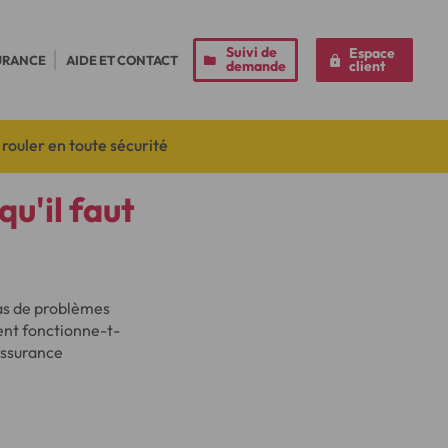
Suivi de
Espace
URANCE
AIDE ET CONTACT
demande
client
 rouler en toute sécurité
u'il faut
cas de problèmes
t fonctionne-t-
'assurance