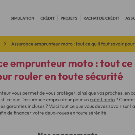
SIMULATION
CRÉDIT
PROJETS
RACHAT DE CRÉDIT
ASS
Assurance emprunteur moto : tout ce qu'il faut savoir pour
e emprunteur moto : tout ce q
our rouler en toute sécurité
teur vous permet de vous protéger, ainsi que vos proches, en 
est-ce que l'assurance emprunteur pour un
crédit moto
? Commen
 les garanties incluses ? Voici tout ce que vous devez savoir sur l
in de financer votre deux-roues en toute sérénité.