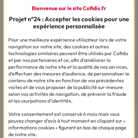
pas trop lourdement sur votre budget.
Bienvenue sur le site Cofidis.fr
Optez pour une assurance crédit
: afin de vous
protéger contre les risques liés au remboursement, vous
Projet n°24 : Accepter les cookies pour une
pouvez souscrire une assurance emprunteur, qui
expérience personnalisée
couvrira tout ou partie des mensualités en cas
d'incapacité de remboursement.
Pour une meilleure expérience utilisateur lors de votre
navigation sur notre site, des cookies et autres
technologies similaires peuvent être utilisés par Cofidis
et par nos partenaires et ce, afin d’améliorer la
Besoin d'un financement pour
performance de notre site et la qualité de nos services,
réaliser votre projet ?
d’effectuer des mesures d’audience, de personnaliser le
contenu de notre site en fonction de vos précédentes
visites et de vous proposer de la publicité sur-mesure
Découvrez notre offre de crédit Moto
selon vos activités de navigation, de prévenir la fraude
et les usurpations d’identités.
Votre consentement est conservé 6 mois mais vous
pouvez changer d’avis à tout moment en cliquant sur «
Ça pourrait vous intéresser
informations cookies » figurant en bas de chaque page
de notre site.