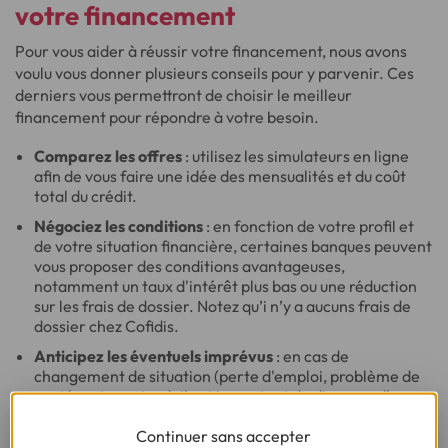
votre financement
Pour vous aider à réussir votre financement, nous avons
voulu vous donner plusieurs conseils pour y parvenir. Ces
derniers vous permettront de choisir le meilleur
financement pour répondre à votre besoin.
Comparez les offres
: utilisez les simulateurs en ligne
afin de vous faire une idée des mensualités et du coût
total du crédit.
Négociez les conditions
: en fonction de votre profil et
de votre situation financière, certaines banques peuvent
vous proposer des conditions avantageuses,
notamment un taux d'intérêt plus bas ou une réduction
sur les frais de dossier. Notez qu’i n’y a aucuns frais de
dossier chez Cofidis.
Anticipez les éventuels imprévus
: en cas de
changement de situation (perte d'emploi, problème de
santé, entre autres), il est important de disposer d'une
marge de manœuvre pour faire face aux difficultés
Continuer sans accepter
financières. Privilégiez des mensualités qui ne pèsent