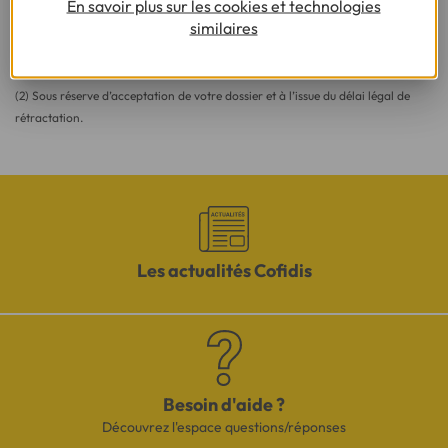
En savoir plus sur les cookies et technologies
(1) Vous recevrez ensuite un contrat pré-rempli qu'il vous faudra nous
similaires
renvoyer complété, daté, signé et accompagné des justificatifs demandés en
vue d'une acceptation définitive.
(2) Sous réserve d’acceptation de votre dossier et à l’issue du délai légal de
rétractation.
Les actualités Cofidis
Besoin d'aide ?
Découvrez l'espace questions/réponses