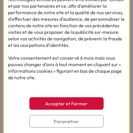
et par nos partenaires et ce, afin d’améliorer la
performance de notre site et la qualité de nos services,
Ça pourrait vous intéresser
d’effectuer des mesures d’audience, de personnaliser le
contenu de notre site en fonction de vos précédentes
visites et de vous proposer de la publicité sur-mesure
selon vos activités de navigation, de prévenir la fraude
et les usurpations d’identités.
Vous nous avez posé la question, on vous
Votre consentement est conservé 6 mois mais vous
répond !
pouvez changer d’avis à tout moment en cliquant sur «
informations cookies » figurant en bas de chaque page
de notre site.
Besoin d’autres conseils sur le même thème ?
Accepter et Fermer
Besoin d'en savoir plus sur le crédit ?
Paramétrer