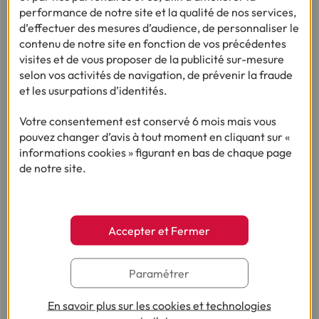
Ça pourrait vous intéresser
performance de notre site et la qualité de nos services,
d’effectuer des mesures d’audience, de personnaliser le
contenu de notre site en fonction de vos précédentes
visites et de vous proposer de la publicité sur-mesure
selon vos activités de navigation, de prévenir la fraude
Vous nous avez posé la question, on vous
et les usurpations d’identités.
répond !
Votre consentement est conservé 6 mois mais vous
pouvez changer d’avis à tout moment en cliquant sur «
informations cookies » figurant en bas de chaque page
de notre site.
Besoin d’autres conseils sur le même thème ?
Accepter et Fermer
Besoin d'en savoir plus sur le crédit ?
Paramétrer
(1) Vous recevrez ensuite un contrat pré-rempli qu'il vous faudra nous
En savoir plus sur les cookies et technologies
renvoyer complété, daté, signé et accompagné des justificatifs demandés en