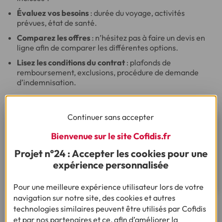
Évaluez vos besoins
: durée du voyage, activités
prévues, état de santé.
Comparez les offres
: n’hésitez pas à faire un devis en
ligne afin de comparer les différentes options.
Lisez les conditions du contrat
: plafonds de
remboursement, exclusions, procédure de demande
d’indemnisation.
Continuer sans accepter
Besoin d'un financement pour
Bienvenue sur le site Cofidis.fr
réaliser votre projet ?
Projet n°24 : Accepter les cookies pour une
expérience personnalisée
Découvrez notre offre de crédit voyage
Pour une meilleure expérience utilisateur lors de votre
navigation sur notre site, des cookies et autres
technologies similaires peuvent être utilisés par Cofidis
et par nos partenaires et ce, afin d’améliorer la