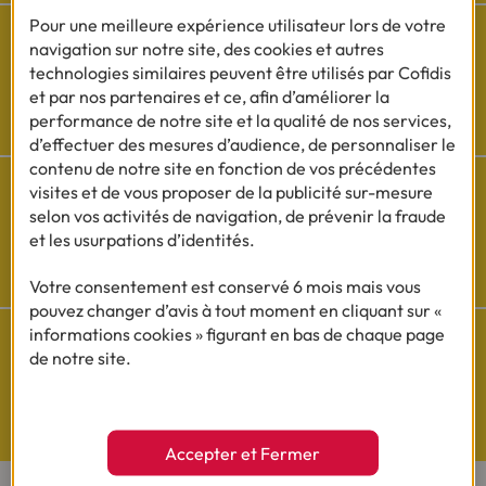
Pour une meilleure expérience utilisateur lors de votre
navigation sur notre site, des cookies et autres
technologies similaires peuvent être utilisés par Cofidis
et par nos partenaires et ce, afin d’améliorer la
Besoin d'aide ?
performance de notre site et la qualité de nos services,
Découvrez l'espace questions/réponses
d’effectuer des mesures d’audience, de personnaliser le
contenu de notre site en fonction de vos précédentes
visites et de vous proposer de la publicité sur-mesure
selon vos activités de navigation, de prévenir la fraude
et les usurpations d’identités.
Cofidis sur les
réseaux sociaux
Votre consentement est conservé 6 mois mais vous
pouvez changer d’avis à tout moment en cliquant sur «
informations cookies » figurant en bas de chaque page
de notre site.
Questions de Budget
Nos études exclusives
Accepter et Fermer