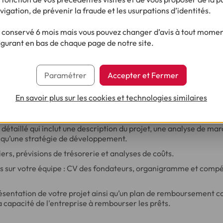
vigation, de prévenir la fraude et les usurpations d’identités.
onds propres, moins l'entreprise dépend des financements externe
rganismes de crédit sont plus disposés à accorder des prêts si l'
conservé 6 mois mais vous pouvez changer d’avis à tout moment
propres.
igurant en bas de chaque page de notre site.
éparer un dossier de demande de fi
Paramétrer
Accepter et Fermer
En savoir plus sur les cookies et technologies similaires
ossier de demande de financement efficace, vous avez besoin de
 détaillé qui inclut une description du projet, une analyse de mar
i qu’une stratégie de développement.
ers, prévisions de trésorerie et analyses de coûts.
s sur votre équipe : CV des fondateurs, organigramme et compé
ésentation de votre projet ainsi qu’un plan de remboursement 
a capacité de l'entreprise à rembourser les prêts.