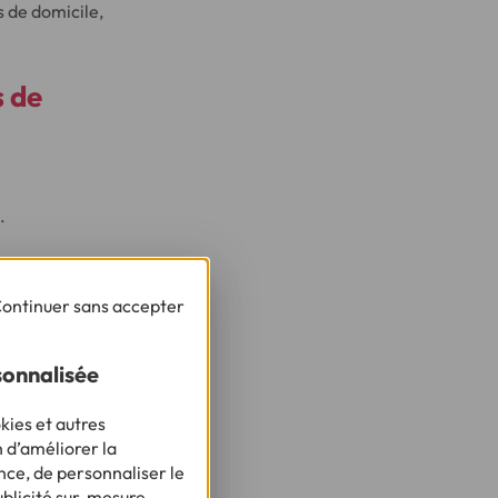
s de domicile,
s de
.
ontinuer sans accepter
osées.
sonnalisée
kies et autres
n d’améliorer la
nce, de personnaliser le
et.
ublicité sur-mesure