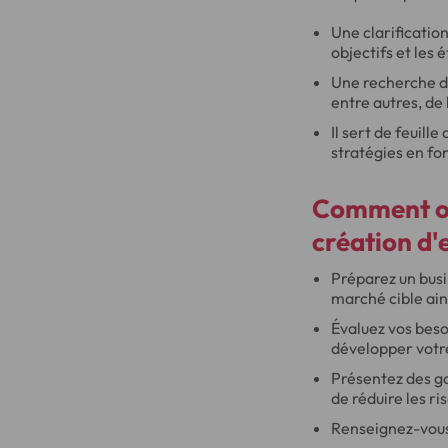
Une clarification
objectifs et les 
Une recherche de
entre autres, de l
Il sert de feuill
stratégies en fo
Comment ob
création d'
Préparez un busin
marché cible ain
Évaluez vos beso
développer votr
Présentez des ga
de réduire les r
Renseignez-vous s