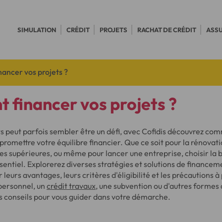
SIMULATION
CRÉDIT
PROJETS
RACHAT DE CRÉDIT
ASS
ancer vos projets ?
financer vos projets ?
ts peut parfois sembler être un défi, avec Cofidis découvrez co
romettre votre équilibre financier. Que ce soit pour la rénovati
es supérieures, ou même pour lancer une entreprise, choisir l
entiel. Explorerez diverses stratégies et solutions de financem
 leurs avantages, leurs critères d'éligibilité et les précautions 
 personnel, un
crédit travaux
, une subvention ou d'autres formes 
os conseils pour vous guider dans votre démarche.