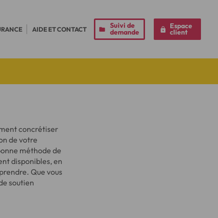
Suivi de
Espace
URANCE
AIDE ET CONTACT
demande
client
mment concrétiser
on de votre
a bonne méthode de
ent disponibles, en
à prendre. Que vous
de soutien