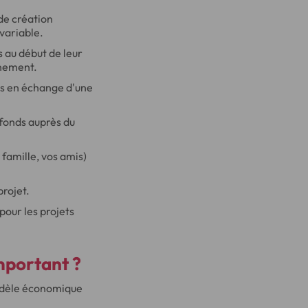
 de création
 variable.
s au début de leur
gnement.
es en échange d'une
fonds auprès du
famille, vos amis)
projet.
our les projets
important ?
 modèle économique