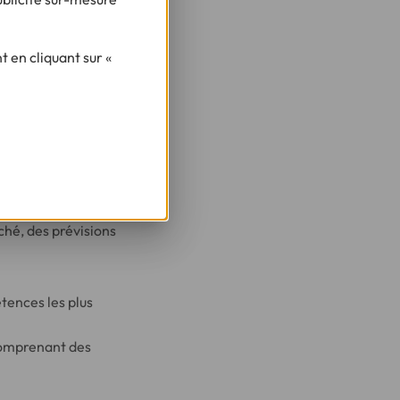
s.
entreprise a un bon
 en cliquant sur «
nancement
 plusieurs
ché, des prévisions
tences les plus
comprenant des