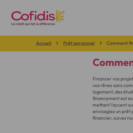
Vous êtes ici:
Accueil
Prêt personnel
Comment fin
Comment 
Financer vos proje
vos rêves sans comp
logement, des étud
financement est ess
mettant l'accent sur
envisagiez un prêt
financier, suivez n