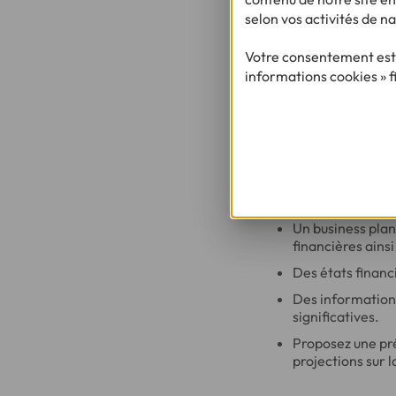
selon vos activités de na
Plus il y a de f
Les banques et o
Votre consentement est 
niveau de fonds 
informations cookies » f
Comment pr
efficace ?
Pour préparer un d
éléments :
Un business plan
financières ains
Des états financi
Des information
significatives.
Proposez une pr
projections sur l