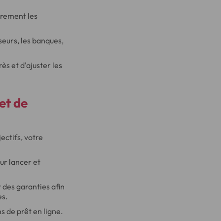
airement les
seurs, les banques,
rès et d'ajuster les
et de
ectifs, votre
ur lancer et
 des garanties afin
es.
s de prêt en ligne.