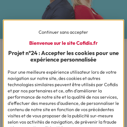
Continuer sans accepter
Bienvenue sur le site Cofidis.fr
Comment
économiser sur votre
Projet n°24 : Accepter les cookies pour une
expérience personnalisée
budget
travaux rénovation ?
Demandez plusieurs devis : si vous choisissez de
Pour une meilleure expérience utilisateur lors de votre
travailler avec un artisan, demandez plusieurs devis à
navigation sur notre site, des cookies et autres
des entreprises différentes et négociez pour obtenir le
technologies similaires peuvent être utilisés par Cofidis
meilleur prix.
et par nos partenaires et ce, afin d’améliorer la
performance de notre site et la qualité de nos services,
Prenez un cours de bricolage : embaucher plusieurs
prestataires peut vite revenir cher. Pour limiter les frais,
d’effectuer des mesures d’audience, de personnaliser le
inscrivez-vous à l’un des cours de bricolage à petit prix
contenu de notre site en fonction de vos précédentes
proposés par les grandes enseignes.
visites et de vous proposer de la publicité sur-mesure
selon vos activités de navigation, de prévenir la fraude
Louez vos outils : la plupart des personnes qui achètent