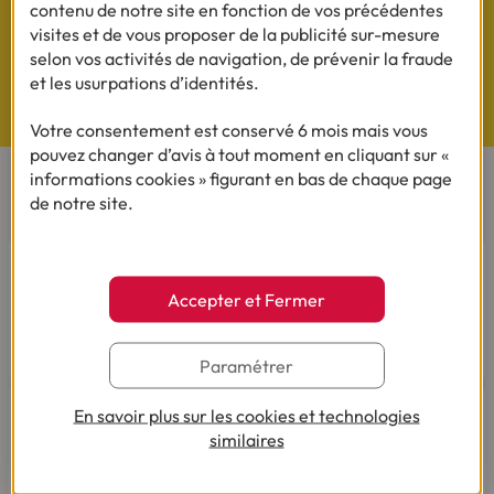
contenu de notre site en fonction de vos précédentes
visites et de vous proposer de la publicité sur-mesure
selon vos activités de navigation, de prévenir la fraude
et les usurpations d’identités.
Questions de Budget
Nos études exclusives
Votre consentement est conservé 6 mois mais vous
pouvez changer d’avis à tout moment en cliquant sur «
informations cookies » figurant en bas de chaque page
CONTACTEZ-NOUS
de notre site.
Par téléphone
Du lundi au vendredi de 8h00 à 19h00
Accepter et Fermer
Le samedi de 8h00 à 14h00.
03 28 09 21 18
(Appel non surtaxé - coût selon
opérateur).
Paramétrer
En savoir plus sur les cookies et technologies
similaires
Par mail