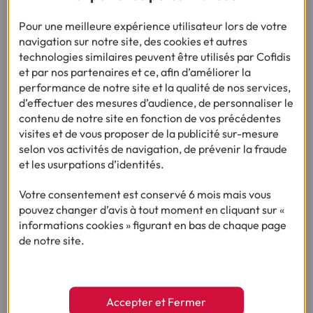
comporte notamment :
Pour une meilleure expérience utilisateur lors de votre
Vos coordonnées
navigation sur notre site, des cookies et autres
Le type de crédit choisi
technologies similaires peuvent être utilisés par Cofidis
et par nos partenaires et ce, afin d’améliorer la
Le montant que vous souhaitez emprunter
performance de notre site et la qualité de nos services,
La durée de l’emprunt ainsi que le nombre d’échéances
d’effectuer des mesures d’audience, de personnaliser le
Le TAEG (taux annuel effectif global)
contenu de notre site en fonction de vos précédentes
visites et de vous proposer de la publicité sur-mesure
Diverses mentions obligatoires
selon vos activités de navigation, de prévenir la fraude
et les usurpations d’identités.
Dans le cadre d’un prêt étudiant pour des études à
l’étranger, si celui-ci est inférieur à 3 000€, seuls une
Votre consentement est conservé 6 mois mais vous
pièce d'identité valide ainsi qu'un justificatif de domicile
pouvez changer d’avis à tout moment en cliquant sur «
vous seront demandés. Pour un prêt portant sur plus de 3
informations cookies » figurant en bas de chaque page
000€, vous devrez fournir en plus un justificatif de
de notre site.
revenus.
Pourquoi simuler votre prêt
Accepter et Fermer
étudiant pour des études à