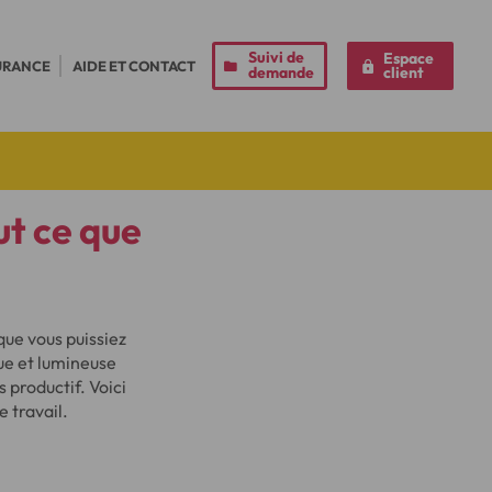
Suivi de
Espace
URANCE
AIDE ET CONTACT
demande
client
t ce que
 que vous puissiez
ue et lumineuse
 productif. Voici
 travail.