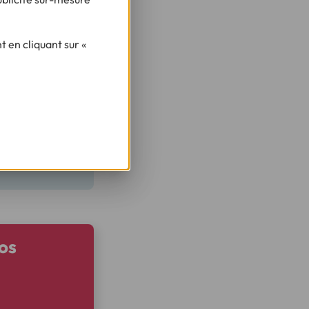
r l'accord collectif
 un coworking de
 en cliquant sur «
 cadre de
ge les frais
lement engagées
aitaire.
os