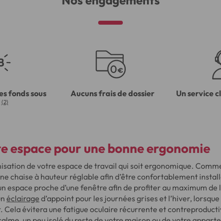
Nos engagements
es fonds sous
Aucuns frais de dossier
Un service c
(2)
re espace pour une bonne ergonomie
nisation de votre espace de travail qui soit ergonomique. Com
une chaise à hauteur réglable afin d’être confortablement installé
un espace proche d’une fenêtre afin de profiter au maximum de 
un
éclairage
d’appoint pour les journées grises et l’hiver, lorsque
 Cela évitera une fatigue oculaire récurrente et contreproducti
calme, un peu isolé du reste de votre maison ou de votre appart