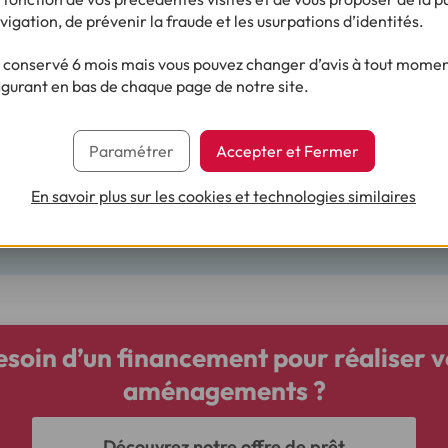
 télétravail, vous pouvez travailler dans tous les lieux définis pa
vigation, de prévenir la fraude et les usurpations d’identités.
 ou ceux autorisés par votre employeur : à votre domicile, dans
 autre lieu si vous êtes amené(e) à beaucoup vous déplacer.
conservé 6 mois mais vous pouvez changer d’avis à tout moment
igurant en bas de chaque page de notre site.
Paramétrer
Accepter et Fermer
doit prendre en charge les frais que vous avez engagés dans le
n contrat de travail. À ce titre, il doit également prendre en char
En savoir plus sur les cookies et technologies similaires
le télétravail. Cela peut se faire sur la base de dépenses réel
ctures à l'appui) ou par le biais du versement d'une indemnité forf
esoin d’un financement pour réaliser v
aménagements ?
Découvrez notre offre de prêt