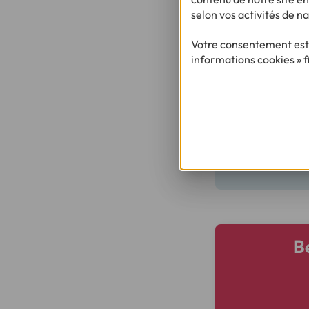
Lorsque vous êtes en
selon vos activités de na
de votre entreprise
votre choix ou tout
Votre consentement est 
informations cookies » f
À SAVOIR
Votre employeur 
l'exécution de so
occasionnés par 
et justifiées (fa
B