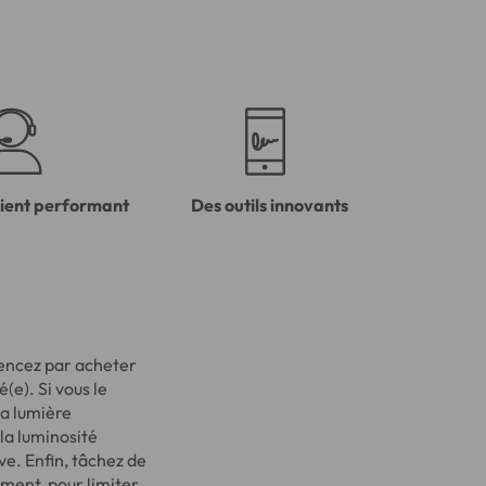
lient performant
Des outils innovants
mencez par acheter
(e). Si vous le
la lumière
 la luminosité
ve. Enfin, tâchez de
ement, pour limiter