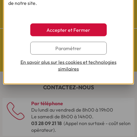
de notre site.
Cofidis sur les
réseaux sociaux
Accepter et Fermer
Paramétrer
Questions de Budget
En savoir plus sur les cookies et technologies
Nos études exclusives
similaires
CONTACTEZ-NOUS
Par téléphone
Du lundi au vendredi de 8h00 à 19h00
Le samedi de 8h00 à 14h00.
03 28 09 21 18
(Appel non surtaxé - coût selon
opérateur).