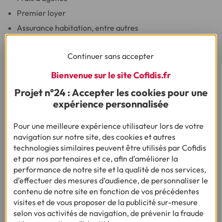
Premier loyer
Assurance habitation, entre autres
L'aide du fonds de solidarité pour le logement est attribuée
Continuer sans accepter
en fonction du niveau de ressources du demandeur. Il
appartient à chaque conseil général de fixer le plafond qu'il
Bienvenue sur le site Cofidis.fr
souhaite appliquer. Les conditions d'obtention de cette
aide varient donc d'un département à l'autre.
Projet n°24 : Accepter les cookies pour une
expérience personnalisée
Sous quelle forme est attribuée cette aide ?
Pour une meilleure expérience utilisateur lors de votre
Le fonds de solidarité pour le logement accorde deux
navigation sur notre site, des cookies et autres
formes d’aide que sont une subvention ou un prêt.
technologies similaires peuvent être utilisés par Cofidis
Elle peut être attribuée aux personnes suivantes :
et par nos partenaires et ce, afin d’améliorer la
performance de notre site et la qualité de nos services,
Locataire ou sous-locataire
d’effectuer des mesures d’audience, de personnaliser le
Propriétaire occupant
contenu de notre site en fonction de vos précédentes
visites et de vous proposer de la publicité sur-mesure
Personne hébergée gratuitement
selon vos activités de navigation, de prévenir la fraude
Résident de logement-foyer