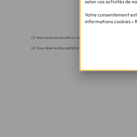
selon vos activités de na
Besoin d'en savoi
Votre consentement est 
informations cookies » f
(1) Vous recevrez ensuite un contrat pré-rempli qu'il vous faudra
(2) Sous réserve d’acceptation de votre dossier et à l’issue du déla