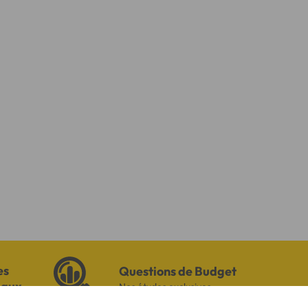
es
Questions de Budget
iaux
Nos études exclusives