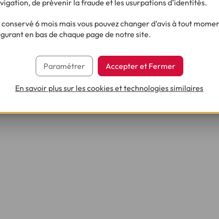
vigation, de prévenir la fraude et les usurpations d’identités.
r plus sur le crédit ?
conservé 6 mois mais vous pouvez changer d’avis à tout moment
igurant en bas de chaque page de notre site.
 nous renvoyer complété, daté, signé et accompagné des justificatifs demandés en vue
Paramétrer
Accepter et Fermer
i légal de rétractation.
En savoir plus sur les cookies et technologies similaires