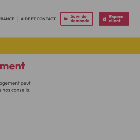
Suivi de
Espace
URANCE
AIDE ET CONTACT
demande
client
ement
énagement peut
 nos conseils.