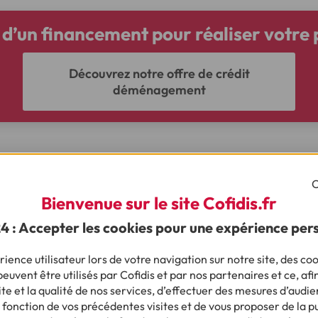
 d’un financement pour réaliser votre p
Découvrez notre offre de crédit
déménagement
Ça pourrait vous intéresser
C
Bienvenue sur le site Cofidis.fr
24 : Accepter les cookies pour une expérience per
ience utilisateur lors de votre navigation sur notre site, des coo
euvent être utilisés par Cofidis et par nos partenaires et ce, afi
conseils sur le même thème ?
e et la qualité de nos services, d’effectuer des mesures d’audie
 fonction de vos précédentes visites et de vous proposer de la p