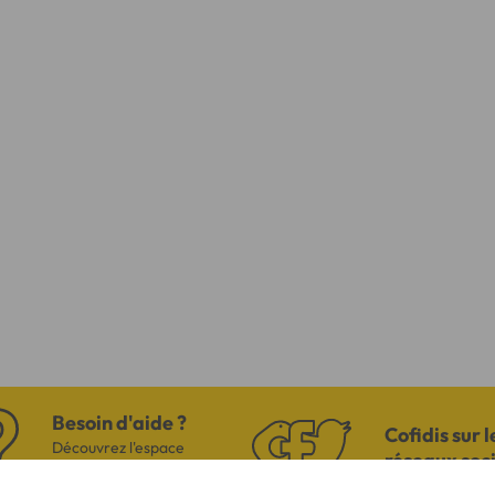
Besoin d'aide ?
Cofidis sur l
Découvrez l'espace
réseaux soc
questions/réponses