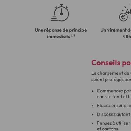
Une réponse de principe
Un virement d
(1)
immédiate
48h
Conseils p
Le chargement de v
soient protégés pe
Commencez par c
dans le fond et 
Placez ensuite le
Disposez autant q
Pensez à utilise
et cartons.