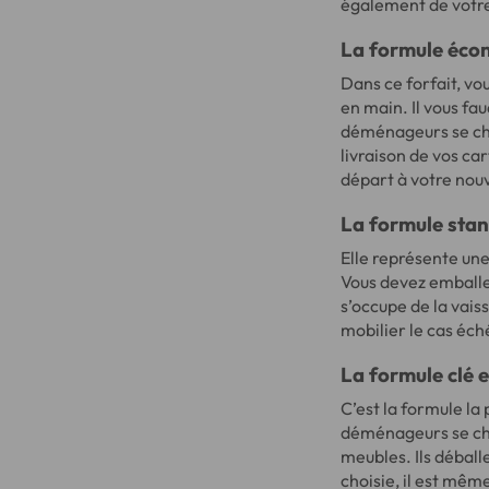
également de votr
La formule éco
Dans ce forfait, v
en main. Il vous fa
déménageurs se cha
livraison de vos ca
départ à votre nou
La formule sta
Elle représente un
Vous devez emballe
s’occupe de la vais
mobilier le cas éch
La formule clé 
C’est la formule la 
déménageurs se cha
meubles. Ils déball
choisie, il est mê