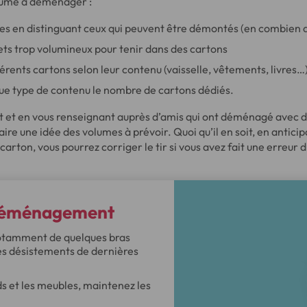
lume à déménager :
es en distinguant ceux qui peuvent être démontés (en combien d
ts trop volumineux pour tenir dans des cartons
fférents cartons selon leur contenu (vaisselle, vêtements, livres…
ue type de contenu le nombre de cartons dédiés.
et et en vous renseignant auprès d’amis qui ont déménagé avec d
aire une idée des volumes à prévoir. Quoi qu’il en soit, en antic
carton, vous pourrez corriger le tir si vous avez fait une erreur 
 déménagement
otamment de quelques bras
s désistements de dernières
rds et les meubles, maintenez les