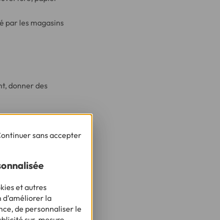
é par les magasins
nt, donner des
me titre que les
ontinuer sans accepter
 loueurs de
s, bibelots… Pensez
sonnalisée
mion avec plus de
baller les verres.
kies et autres
n d’améliorer la
nce, de personnaliser le
ublicité sur-mesure