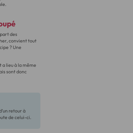
ple.
oupé
part des
er, convient tout
cipe ? Une
 a lieu à la même
ais sont donc
d’un retour à
te de celui-ci.