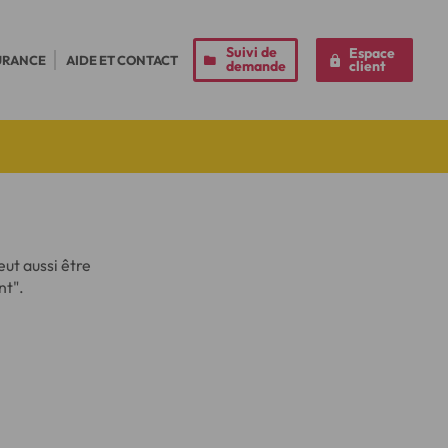
Suivi de
Espace
URANCE
AIDE ET CONTACT
demande
client
ut aussi être
nt".