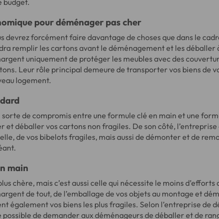
e budget.
nomique pour déménager pas cher
ous devrez forcément faire davantage de choses que dans le cadr
udra remplir les cartons avant le déménagement et les déballer 
rgent uniquement de protéger les meubles avec des couverture
rtons. Leur rôle principal demeure de transporter vos biens de v
veau logement.
ndard
e sorte de compromis entre une formule clé en main et une for
r et déballer vos cartons non fragiles. De son côté, l’entrepr
selle, de vos bibelots fragiles, mais aussi de démonter et de rem
éant.
en main
plus chère, mais c’est aussi celle qui nécessite le moins d’efforts
rgent de tout, de l’emballage de vos objets au montage et dé
ent également vos biens les plus fragiles. Selon l’entreprise 
me possible de demander aux déménageurs de déballer et de ran