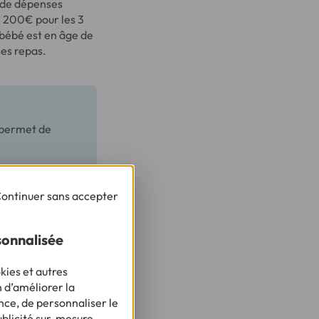
t de dépenses
n 200€ pour les 3
 bébé est en âge de
es repas.
n permet de
ontinuer sans accepter
 votre choix se
sonnalisée
mandent que les
fonction du mode de
kies et autres
 l'extérieur de
n d’améliorer la
garde, dans la
nce, de personnaliser le
ublicité sur-mesure