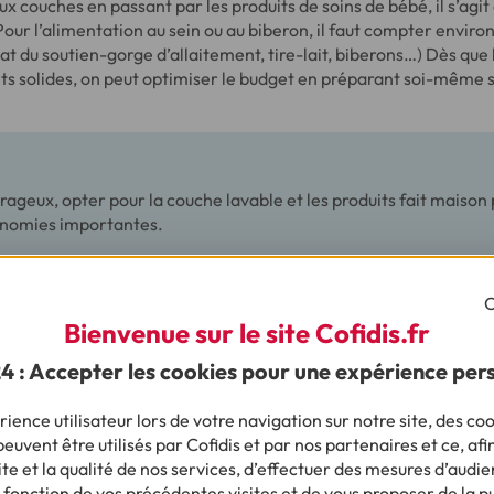
ux couches en passant par les produits de soins de bébé, il s’agi
ur l’alimentation au sein ou au biberon, il faut compter enviro
t du soutien-gorge d’allaitement, tire-lait, biberons…) Dès que
s solides, on peut optimiser le budget en préparant soi-même s
urageux, opter pour la couche lavable et les produits fait maiso
onomies importantes.
C
u ou la crèche ?
Bienvenue sur le site Cofidis.fr
de de garde, il est très important de s’y prendre à l’avance. Que
24 : Accepter les cookies pour une expérience per
u ou la crèche, les places sont limitées ! Certaines crèches de
alisés dès le 6è mois de grossesse. Le coût est très variable en 
ience utilisateur lors de votre navigation sur notre site, des coo
 revenus du ménage. Si vous décidez de faire garder votre bébé à
euvent être utilisés par Cofidis et par nos partenaires et ce, afi
 pourrez avoir droit à un crédit d'impôts de 50% sur les frais de 
e et la qualité de nos services, d’effectuer des mesures d’audie
ar an et par enfant.
 fonction de vos précédentes visites et de vous proposer de la p