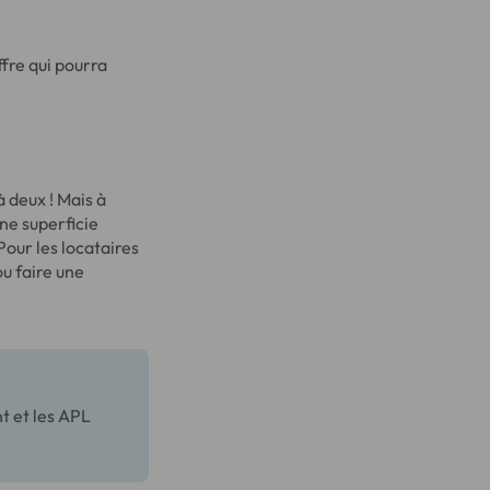
ffre qui pourra
 deux ! Mais à
une superficie
our les locataires
ou faire une
 et les APL