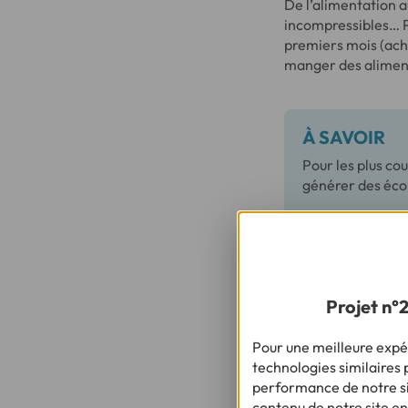
De l’alimentation a
incompressibles… Po
premiers mois (acha
manger des aliment
À SAVOIR
Pour les plus co
générer des éc
7. La nouno
Pour choisir son mo
Projet n°
porte sur une nouno
dossiers soient fin
Pour une meilleure expér
garde choisi et des
technologies similaires p
votre domicile, vous
performance de notre sit
limite de 2 300 € p
contenu de notre site en