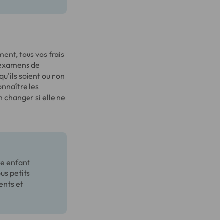
ment, tous vos frais
'examens de
qu'ils soient ou non
onnaître les
n changer si elle ne
re enfant
us petits
ents et