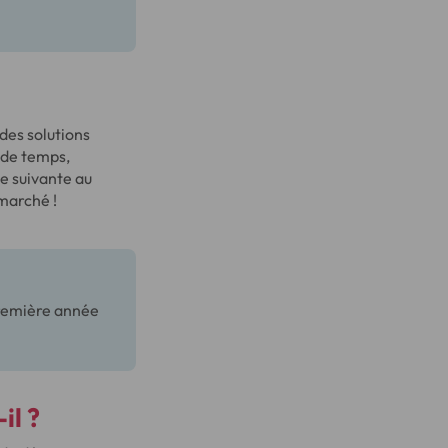
des solutions
 de temps,
ée suivante au
 marché !
première année
il ?