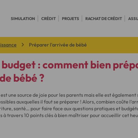
SIMULATION
CRÉDIT
PROJETS
RACHAT DE CRÉDIT
ASS
aissance
Préparer l'arrivée de bébé
 budget : comment bien prép
 de bébé ?
 est une source de joie pour les parents mais elle est égalemen
ibles auxquelles il faut se préparer ! Alors, combien coûte l’ar
ture, santé… pour faire face aux questions pratiques et budgéta
ts à travers 10 points clés à bien maîtriser pour accueillir cet 