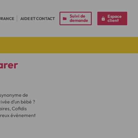
Suivi de
Espace
URANCE
AIDE ET CONTACT
demande
client
arer
t synonyme de
rivée d’un bébé ?
ires, Cofidis
heureux événement