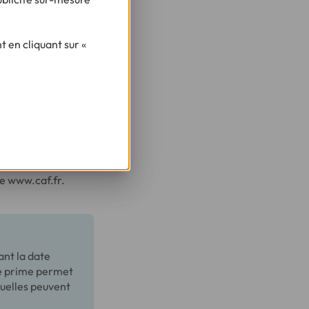
 en cliquant sur «
ix du mode de
ion d’accueil du
te www.caf.fr.
ant la date
te prime permet
tuelles peuvent