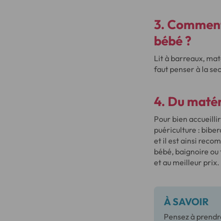
3. Comment
bébé ?
Lit à barreaux, mat
faut penser à la se
4. Du matér
Pour bien accueillir
puériculture : bibe
et il est ainsi reco
bébé, baignoire ou 
et au meilleur prix.
À SAVOIR
Pensez à prendre