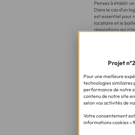
Pensez à établir un 
Dans le cas d’un lo
est essentiel pour 
locataire et le bai
réparations qui n’o
votre bailleur le mo
À SAVOIR
Projet n°
C’est au moment 
d’énergie : une 
Pour une meilleure expér
avez toutes les c
technologies similaires p
performance de notre sit
contenu de notre site en
selon vos activités de na
Votre consentement est 
Besoin
informations cookies » f