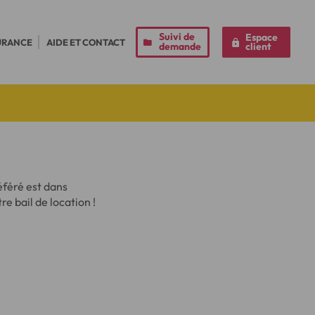
Suivi de
Espace
URANCE
AIDE ET CONTACT
demande
client
éféré est dans
re bail de location !