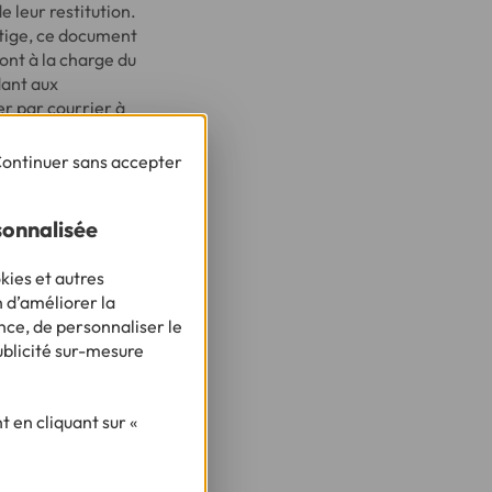
e leur restitution.
itige, ce document
ont à la charge du
dant aux
er par courrier à
ontinuer sans accepter
sonnalisée
d’eau et
ctures ! Vous
kies et autres
n d’améliorer la
nce, de personnaliser le
ublicité sur-mesure
 en cliquant sur «
rojet ?