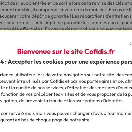
état des lieux d’entrée et de sortie lors de la remise des clés et d
gement meublé, il comprend l’inventaire du mobilier. En cas de l
récupérer votre dépôt de garantie ! Les réparations d’entretien s
lleur peut retenir sur le dépôt de garantie les sommes correspon
nt pas été effectuées. En cas de désaccord, vous pouvez contest
ntant de ces frais.
C
Bienvenue sur le site Cofidis.fr
24 : Accepter les cookies pour une expérience per
de l’état des lieux de sortie que se fait le relevé des compteurs 
étape indispensable pour éviter les mauvaises surprises sur les fa
ience utilisateur lors de votre navigation sur notre site, des coo
lés pour signer, il ne vous reste plus qu’à emménager !
euvent être utilisés par Cofidis et par nos partenaires et ce, afi
e et la qualité de nos services, d’effectuer des mesures d’audie
 fonction de vos précédentes visites et de vous proposer de la p
vigation, de prévenir la fraude et les usurpations d’identités.
conservé 6 mois mais vous pouvez changer d’avis à tout moment
 d’un financement pour réaliser votre p
igurant en bas de chaque page de notre site.