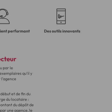
lient performant
Des outils innovants
ecteur
u par le
’exemplaires qu’il y
t l’agence
ébut et de fin du
rge du locataire :
montant du dépôt de
ez par une agence, le