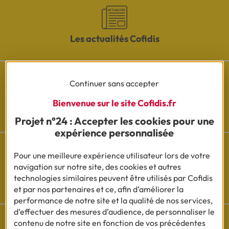
Les actualités Cofidis
Continuer sans accepter
Bienvenue sur le site Cofidis.fr
Besoin d'aide ?
Découvrez l'espace questions/réponses
Projet n°24 : Accepter les cookies pour une
expérience personnalisée
Pour une meilleure expérience utilisateur lors de votre
navigation sur notre site, des cookies et autres
Cofidis sur les
technologies similaires peuvent être utilisés par Cofidis
réseaux sociaux
et par nos partenaires et ce, afin d’améliorer la
performance de notre site et la qualité de nos services,
d’effectuer des mesures d’audience, de personnaliser le
contenu de notre site en fonction de vos précédentes