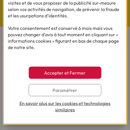
visites et de vous proposer de la publicité sur-mesure
selon vos activités de navigation, de prévenir la fraude
Questions de Budget
et les usurpations d’identités.
Nos études exclusives
Votre consentement est conservé 6 mois mais vous
pouvez changer d’avis à tout moment en cliquant sur «
informations cookies » figurant en bas de chaque page
CONTACTEZ-NOUS
de notre site.
Par téléphone
Du lundi au vendredi de 8h00 à 19h00
Le samedi de 8h00 à 14h00.
Accepter et Fermer
03 28 09 21 18
(Appel non surtaxé - coût selon
opérateur).
Paramétrer
En savoir plus sur les cookies et technologies
similaires
Par mail