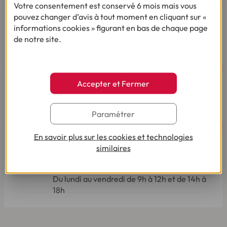
Votre consentement est conservé 6 mois mais vous
Par téléphone
pouvez changer d’avis à tout moment en cliquant sur «
Du lundi au vendredi de 8h00 à 19h00
informations cookies » figurant en bas de chaque page
Le samedi de 8h00 à 14h00.
de notre site.
03 28 09 21 18
(Appel non surtaxé - coût selon
opérateur).
Accepter et Fermer
Paramétrer
Par mail
En savoir plus sur les cookies et technologies
Vous êtes sourd ou malentendant
similaires
Dialoguez par écrit ou en Langue Des Signes
Française
Du lundi au vendredi de 9h à 12h et de 14h à
18h