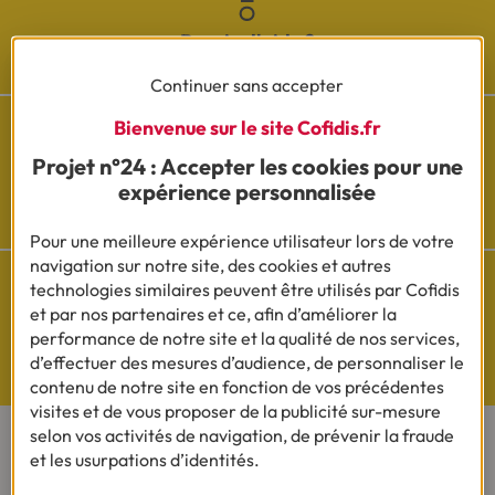
Besoin d'aide ?
Découvrez l'espace questions/réponses
Continuer sans accepter
Bienvenue sur le site Cofidis.fr
Projet n°24 : Accepter les cookies pour une
Cofidis sur les
expérience personnalisée
réseaux sociaux
Pour une meilleure expérience utilisateur lors de votre
navigation sur notre site, des cookies et autres
technologies similaires peuvent être utilisés par Cofidis
et par nos partenaires et ce, afin d’améliorer la
performance de notre site et la qualité de nos services,
Questions de Budget
d’effectuer des mesures d’audience, de personnaliser le
Nos études exclusives
contenu de notre site en fonction de vos précédentes
visites et de vous proposer de la publicité sur-mesure
selon vos activités de navigation, de prévenir la fraude
et les usurpations d’identités.
CONTACTEZ-NOUS