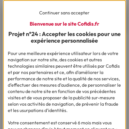
réaliser vos travaux ?
Continuer sans accepter
Découvrez le prêt rénovation énergétique
Bienvenue sur le site Cofidis.fr
Projet n°24 : Accepter les cookies pour une
expérience personnalisée
Ça pourrait vous intéresser
Pour une meilleure expérience utilisateur lors de votre
navigation sur notre site, des cookies et autres
technologies similaires peuvent être utilisés par Cofidis
et par nos partenaires et ce, afin d’améliorer la
performance de notre site et la qualité de nos services,
d’effectuer des mesures d’audience, de personnaliser le
Besoin d’autres conseils sur le même thème ?
contenu de notre site en fonction de vos précédentes
visites et de vous proposer de la publicité sur-mesure
selon vos activités de navigation, de prévenir la fraude
et les usurpations d’identités.
Besoin d'en savoir plus sur le crédit ?
Votre consentement est conservé 6 mois mais vous
pouvez changer d’avis à tout moment en cliquant sur «