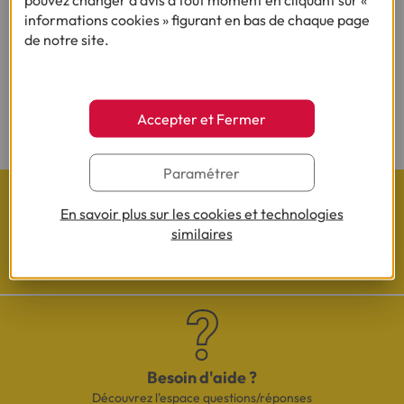
informations cookies » figurant en bas de chaque page
(1) Vous recevrez ensuite un contrat pré-rempli qu'il vous faudra nous
de notre site.
renvoyer complété, daté, signé et accompagné des justificatifs demandés en
vue d'une acceptation définitive.
(2) Sous réserve d’acceptation de votre dossier et à l’issue du délai légal de
Accepter et Fermer
rétractation.
Paramétrer
En savoir plus sur les cookies et technologies
similaires
Les actualités Cofidis
Besoin d'aide ?
Découvrez l'espace questions/réponses