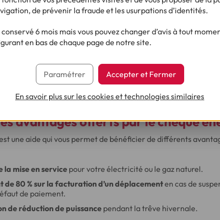
ctement sur le site officiel,
sur la page "Paiement en ligne".
vigation, de prévenir la fraude et les usurpations d’identités.
conservé 6 mois mais vous pouvez changer d’avis à tout moment
igurant en bas de chaque page de notre site.
utiliser qu’une seule fois et sa validité se termine au 31 mars de
 sa valeur dépasse le montant que vous devez, la somme restante
Paramétrer
Accepter et Fermer
nes factures ou vos futures mensualités.
En savoir plus sur les cookies et technologies similaires
les avantages offerts par le chèque én
est une aide qui vous permet de bénéficier de différents avant
e la mise en service
pour votre électricité ou le gaz naturel.
 de 80 % sur la facturation d’un déplacement
en cas de suspen
 défaut de paiement.
ion de réduction de puissance
pendant la trêve hivernale.