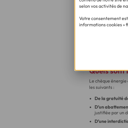
chèque énergie dire
selon vos activités de na
Votre consentement est 
À SAVOIR
informations cookies » f
Vous ne pouvez l’
son émission. Si
pour vos prochai
Quels sont 
Le chèque énergie 
les suivants :
De la gratuité d
D’un abattement
justifiée par un
D’une interdict