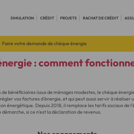
SIMULATION
CRÉDIT
PROJETS
RACHAT DE CRÉDIT
ASS
Faire votre demande de chèque énergie
nergie : comment fonctionne
ns de bénéficiaires issus de ménages modestes, le chèque énergi
égler vos factures d'énergie, et qui peut aussi servir à réaliser 
on énergétique. Depuis 2018, il remplace les tarifs sociaux de l'
e démarche, si ce n'est la déclaration de revenus.