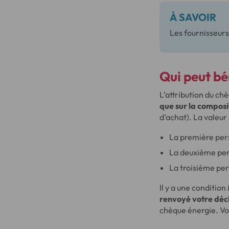
À SAVOIR
Les fournisseurs
Qui peut bé
L’attribution du c
que sur la composi
d’achat). La valeu
La première pe
La deuxième pe
La troisième per
Il y a une conditio
renvoyé votre décl
chèque énergie. Vo