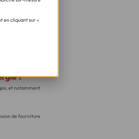
 en cliquant sur «
 l’année suivant
 sera utilisée
ergie ?
ages, et notamment
sion de fourniture