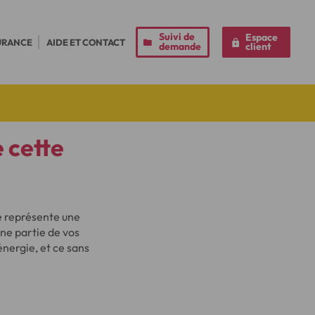
Suivi de
Espace
URANCE
AIDE ET CONTACT
demande
client
 cette
e représente une
une partie de vos
énergie, et ce sans