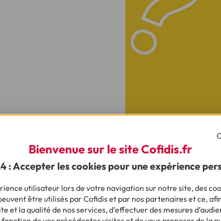
C
yer avec un chèque énergie ?
Bienvenue sur le site Cofidis.fr
r en agence ou envoyer votre chèque énergie (qui est édité au 
24 : Accepter les cookies pour une expérience per
e fournisseur d’électricité ou de gaz, par exemple, afin de ré
diquer votre numéro de client au dos du chèque pour un traitem
ience utilisateur lors de votre navigation sur notre site, des coo
ment à joindre une copie de votre échéancier si vous êtes mensu
euvent être utilisés par Cofidis et par nos partenaires et ce, afi
e et la qualité de nos services, d’effectuer des mesures d’audie
re vos démarches en ligne, sachez qu'il est tout à fait
possible d’
 fonction de vos précédentes visites et de vous proposer de la p