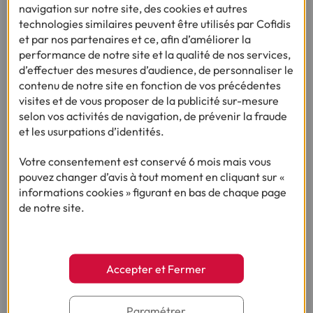
navigation sur notre site, des cookies et autres
Le solaire combiné ouvre droit aux
technologies similaires peuvent être utilisés par Cofidis
aides de l’État
et par nos partenaires et ce, afin d’améliorer la
performance de notre site et la qualité de nos services,
Système de chauffage particulièrement écologique,
il
d’effectuer des mesures d’audience, de personnaliser le
permet d’utiliser une énergie renouvelable à 100 %.
Vous
contenu de notre site en fonction de vos précédentes
pouvez l’utiliser pour vous chauffer, mais également pour
visites et de vous proposer de la publicité sur-mesure
votre production d’eau chaude sanitaire, et ce, grâce à un
selon vos activités de navigation, de prévenir la fraude
système directement relié à votre circuit de chauffage.
et les usurpations d’identités.
Sachez néanmoins qu’il est préférable de disposer d’un
Votre consentement est conservé 6 mois mais vous
système complémentaire afin de couvrir l’intégralité de
pouvez changer d’avis à tout moment en cliquant sur «
vos besoins. De fait, le rendement de ce type de chauffage
informations cookies » figurant en bas de chaque page
dépend de votre zone géographique et donc du nombre
de notre site.
d’heures d’ensoleillement. Si son coût demeure élevé,
son
achat et sa mise en place ouvrent droit aux aides de
l’État
telles que MaPrimeRénov’.
Accepter et Fermer
Quelles sont les aides financières
pour changer de chauffage ?
Paramétrer