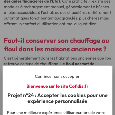
des aides financières de l'Etat
. Côté praticité, il existe des
modèles à rechargement manuel, généralement à bûches
et plus accessibles à l'achat, ou des chaudières entièrement
automatiques fonctionnant aux granulés, plus chères mais
offrant un confort d'utilisation optimal au quotidien.
Faut-il conserver son chauffage au
fioul dans les maisons anciennes ?
C’est généralement dans les habitations anciennes que l’on
retrouve ce type de chauffage.
Le fioul permet de
chauffer rapidement les grandes surfaces.
Parmi les
inconvénients du fioul, on trouve l’aspect évolutif de son
Continuer sans accepter
prix, qui suit celui du pétrole, ainsi que la nécessité d’une
Bienvenue sur le site Cofidis.fr
citerne afin de le stocker. De plus, les chaudières au fioul
sont interdites à la vente pour les logements neufs et en
Projet n°24 : Accepter les cookies pour une
rénovation en tant que système principal de chauffage, et
expérience personnalisée
ce, depuis juillet 2022.
Pour une meilleure expérience utilisateur lors de votre