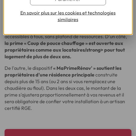
Pour vous aider à remplacer un ancien équipement
En savoir plus sur les cookies et technologies
polluant (au fioul, gaz ou charbon) par une solution
similaires
écologique (pompe à chaleur, chaudière biomasse, solaire
combiné), l'État propose deux aides cumulables et
accessibles à tous, sans plafond de ressources. D'un côté,
la prime « Coup de pouce chauffage » est ouverte aux
propriétaires comme aux locataires/strong> pour tout
logement de plus de deux ans.
De l'autre, le dispositif
« MaPrimeRénov' » soutient les
propriétaires d'une résidence principale
construite
depuis plus de 15 ans (ou 2 ans si vous remplacez une
chaudière au fioul). Dans les deux cas, le montant de la
prime s'ajustera proportionnellement à vos revenus et il
sera obligatoire de confier votre installation à un artisan
certifié RGE.