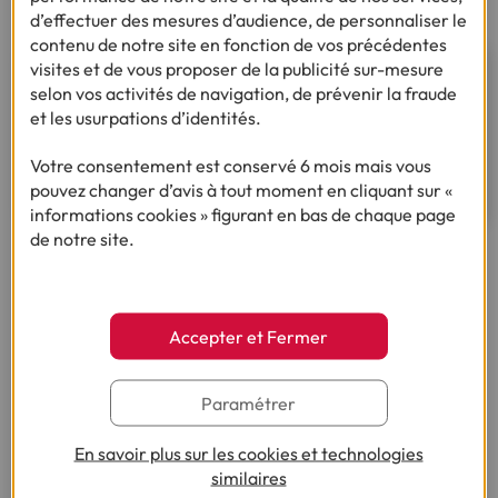
d’effectuer des mesures d’audience, de personnaliser le
contenu de notre site en fonction de vos précédentes
visites et de vous proposer de la publicité sur-mesure
Besoin d'un financement pour
selon vos activités de navigation, de prévenir la fraude
réaliser votre projet ?
et les usurpations d’identités.
Votre consentement est conservé 6 mois mais vous
Découvrez le prêt rénovation énergétique
pouvez changer d’avis à tout moment en cliquant sur «
informations cookies » figurant en bas de chaque page
de notre site.
Ça pourrait vous intéresser
Accepter et Fermer
Paramétrer
Besoin d’autres conseils sur le même thème ?
En savoir plus sur les cookies et technologies
similaires