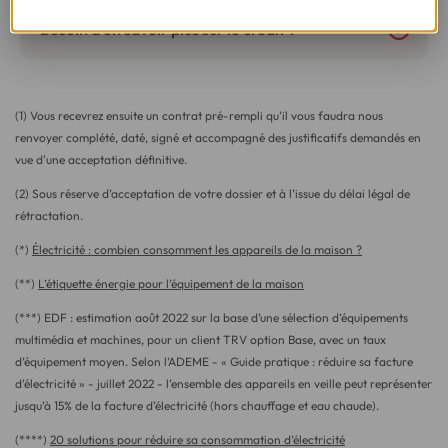
Besoin d'en savoir plus sur le crédit ?
(1) Vous recevrez ensuite un contrat pré-rempli qu'il vous faudra nous
renvoyer complété, daté, signé et accompagné des justificatifs demandés en
vue d'une acceptation définitive.
(2) Sous réserve d’acceptation de votre dossier et à l’issue du délai légal de
rétractation.
(*)
Électricité : combien consomment les appareils de la maison ?
(**)
L’étiquette énergie pour l’équipement de la maison
(***) EDF : estimation août 2022 sur la base d’une sélection d’équipements
multimédia et machines, pour un client TRV option Base, avec un taux
d’équipement moyen. Selon l’ADEME - « Guide pratique : réduire sa facture
d’électricité » - juillet 2022 - l’ensemble des appareils en veille peut représenter
jusqu’à 15% de la facture d’électricité (hors chauffage et eau chaude).
(****)
20 solutions pour réduire sa consommation d’électricité