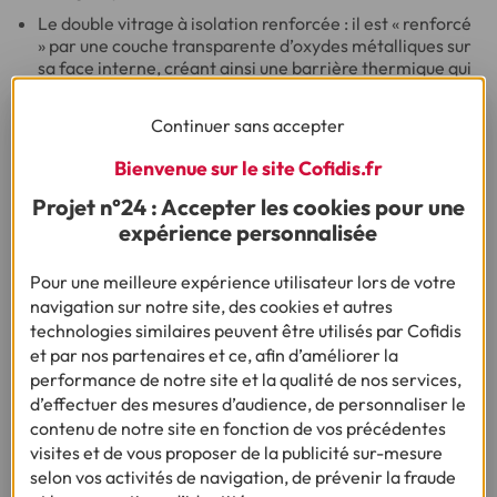
Le double vitrage à isolation renforcée : il est « renforcé
» par une couche transparente d’oxydes métalliques sur
sa face interne, créant ainsi une barrière thermique qui
retient la chaleur à l’intérieur.
Le triple vitrage : comme son nom l’indique, il est
Continuer sans accepter
composé de trois vitrages séparés, sur le même principe
Bienvenue sur le site Cofidis.fr
que le double vitrage, augmentant d’autant son
efficacité.
Projet n°24 : Accepter les cookies pour une
expérience personnalisée
Pour une meilleure expérience utilisateur lors de votre
À SAVOIR
navigation sur notre site, des cookies et autres
Un changement de fenêtres n’aura pas un grand
technologies similaires peuvent être utilisés par Cofidis
impact si le reste de votre habitation n’est pas
et par nos partenaires et ce, afin d’améliorer la
correctement isolé. Vos travaux d’économies
performance de notre site et la qualité de nos services,
d’énergie doivent avant tout être envisagés de
d’effectuer des mesures d’audience, de personnaliser le
manière globale.
contenu de notre site en fonction de vos précédentes
visites et de vous proposer de la publicité sur-mesure
selon vos activités de navigation, de prévenir la fraude