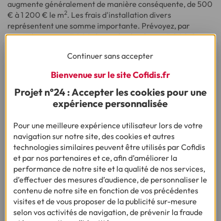
augmente généralement de manière conséquente, de 500
2
€ à 1 200 € le m
. Les frais d'installation divers
représentent une somme importante. Prévoyez, par
exemple, environ 3 000 € pour la plomberie, 5 000 € pour
la rénovation d'une fosse septique et 10 000 € pour un
Continuer sans accepter
nouveau système de chauffage.
Bienvenue sur le site Cofidis.fr
Comment
rénover avec le home
Projet n°24 : Accepter les cookies pour une
expérience personnalisée
staging
pour réduire son budget
travaux ?
Pour une meilleure expérience utilisateur lors de votre
navigation sur notre site, des cookies et autres
Faites le tri : désencombrez l’espace et facilitez la
technologies similaires peuvent être utilisés par Cofidis
circulation en vous débarrassant des meubles imposants
et par nos partenaires et ce, afin d’améliorer la
et des objets qui ne vous plaisent plus.
performance de notre site et la qualité de nos services,
Pour décorer à moindres frais, rejoignez la tendance du
d’effectuer des mesures d’audience, de personnaliser le
DIY (Do It Yourself). Repeindre de vieilles chaises,
contenu de notre site en fonction de vos précédentes
construire des étagères avec des planches de bois,
visites et de vous proposer de la publicité sur-mesure
confectionner sa propre tête de lit... Vous trouverez de
selon vos activités de navigation, de prévenir la fraude
nombreuses idées sur internet pour vous inspirer.