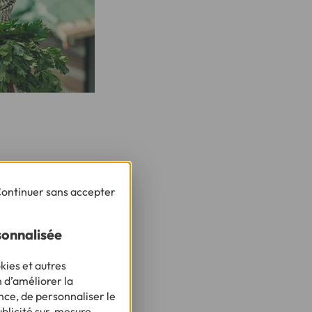
"
ontinuer sans accepter
her.
sonnalisée
kies et autres
n d’améliorer la
nce, de personnaliser le
ublicité sur-mesure