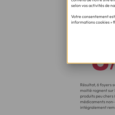
selon vos activités de na
Votre consentement est 
informations cookies » f
Résultat, 6 foyers s
moitié rognent sur 
produits peu chers 
médicaments non-pre
intégralement rem