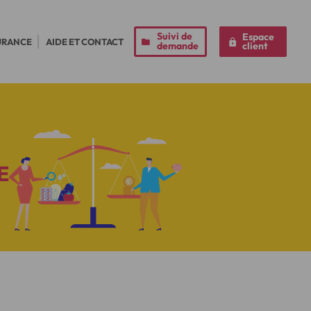
Suivi de
Espace
URANCE
AIDE ET CONTACT
demande
client
E