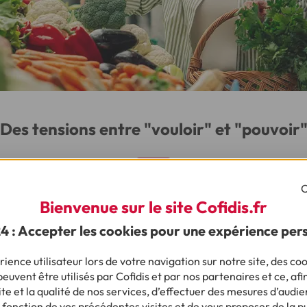
Des tensions entre "vouloir" et "pouvoir
C
ès de 8 consommateurs sur 10, consommer mieux revient plus c
Bienvenue sur le site Cofidis.fr
24 : Accepter les cookies pour une expérience per
ience utilisateur lors de votre navigation sur notre site, des coo
euvent être utilisés par Cofidis et par nos partenaires et ce, afi
e et la qualité de nos services, d’effectuer des mesures d’audie
 fonction de vos précédentes visites et de vous proposer de la p