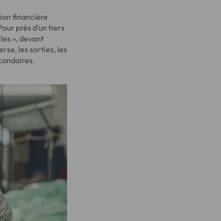
tion financière
our près d’un tiers
iles », devant
rse, les sorties, les
condaires.