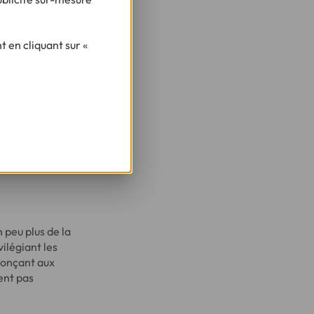
 en cliquant sur «
 peu plus de la
ilégiant les
enonçant aux
ent pas