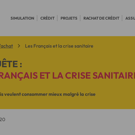
SIMULATION
CRÉDIT
PROJETS
RACHAT DE CRÉDIT
ASS
'achat
Les Français et la crise sanitaire
ÊTE :
RANÇAIS ET LA CRISE SANITAIR
is veulent consommer mieux malgré la crise
20