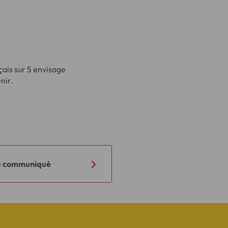
çais sur 5 envisage
nir.
le communiqué