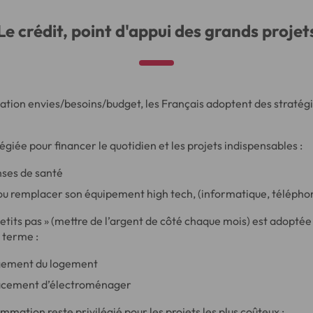
Le crédit, point d'appui des grands projet
ation envies/besoins/budget, les Français adoptent des stratégi
égiée pour financer le quotidien et les projets indispensables :
nses de santé
ou remplacer son équipement high tech, (informatique, télépho
petits pas » (mettre de l’argent de côté chaque mois) est adoptée
g terme :
gement du logement
lacement d’électroménager
ommation reste privilégié pour les projets les plus coûteux :