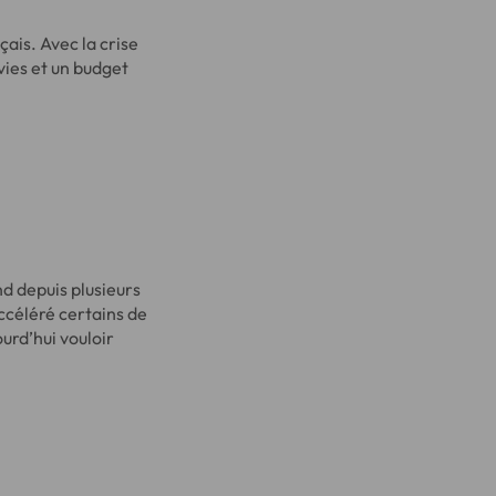
ais. Avec la crise
vies et un budget
 depuis plusieurs
accéléré certains de
urd’hui vouloir