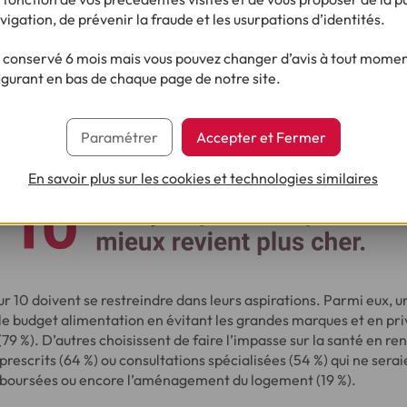
vigation, de prévenir la fraude et les usurpations d’identités.
conservé 6 mois mais vous pouvez changer d’avis à tout moment
igurant en bas de chaque page de notre site.
Paramétrer
Accepter et Fermer
En savoir plus sur les cookies et technologies similaires
ur 10 doivent se restreindre dans leurs aspirations. Parmi eux, un
le budget alimentation en évitant les grandes marques et en priv
(79 %). D’autres choisissent de faire l’impasse sur la santé en r
scrits (64 %) ou consultations spécialisées (54 %) qui ne serai
boursées ou encore l’aménagement du logement (19 %).