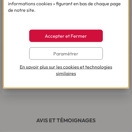
03 28 09 21 18
(Appel non surtaxé - coût selon
informations cookies » figurant en bas de chaque page
opérateur).
de notre site.
Accepter et Fermer
Par mail
Paramétrer
Vous êtes sourd ou malentendant
Dialoguez par écrit ou en Langue Des Signes
En savoir plus sur les cookies et technologies
Française
similaires
Du lundi au vendredi de 9h à 12h et de 14h à
18h
AVIS ET TÉMOIGNAGES