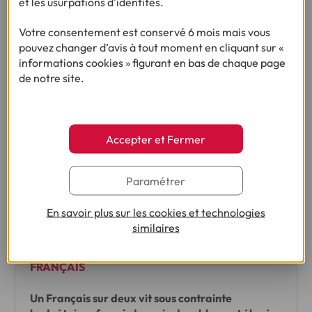
et les usurpations d’identités.
les dépenses essentielles de leurs enfants
Votre consentement est conservé 6 mois mais vous
•
11/05/2026
2min
pouvez changer d’avis à tout moment en cliquant sur «
informations cookies » figurant en bas de chaque page
de notre site.
Accepter et Fermer
Paramétrer
En savoir plus sur les cookies et technologies
similaires
ENQUÊTE :
14ÈME BAROMÈTRE DU POUVOIR D’ACHAT DES
FRANÇAIS
Un Français sur deux vit sous contrainte