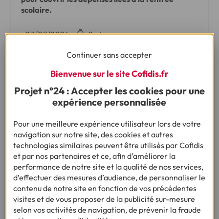
scolaire.
•
03/08/2026
2min
Continuer sans accepter
Bienvenue sur le site Cofidis.fr
Projet n°24 : Accepter les cookies pour une
expérience personnalisée
Pour une meilleure expérience utilisateur lors de votre
navigation sur notre site, des cookies et autres
technologies similaires peuvent être utilisés par Cofidis
et par nos partenaires et ce, afin d’améliorer la
performance de notre site et la qualité de nos services,
ENQUÊTE :
d’effectuer des mesures d’audience, de personnaliser le
LE BUDGET DES FAMILLES MONOPARENTALES
contenu de notre site en fonction de vos précédentes
visites et de vous proposer de la publicité sur-mesure
62 % des familles monoparentales craignent
selon vos activités de navigation, de prévenir la fraude
chaque mois de manquer d'argent pour couvrir