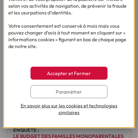
selon vos activités de navigation, de prévenir la fraude
et les usurpations d’identités.
Plus d’1 parent sur 2 craint de manquer d’argent
pour couvrir les dépenses liées à la rentrée
Votre consentement est conservé 6 mois mais vous
scolaire.
pouvez changer d’avis à tout moment en cliquant sur «
informations cookies » figurant en bas de chaque page
•
03/08/2026
2min
de notre site.
Accepter et Fermer
Paramétrer
En savoir plus sur les cookies et technologies
similaires
ENQUÊTE :
LE BUDGET DES FAMILLES MONOPARENTALES