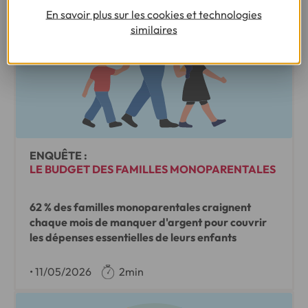
En savoir plus sur les cookies et technologies
similaires
ENQUÊTE :
LE BUDGET DES FAMILLES MONOPARENTALES
62 % des familles monoparentales craignent
chaque mois de manquer d'argent pour couvrir
les dépenses essentielles de leurs enfants
•
11/05/2026
2min