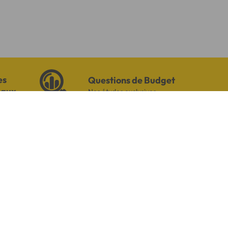
es
Questions de Budget
iaux
Nos études exclusives
S ET TÉMOIGNAGES
Pour votre besoin de crédit, vous
trouverez chez Cofidis le service
qui fait toute la différence.