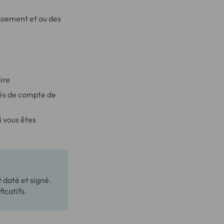
issement et ou des
ire
vés de compte de
i vous êtes
 daté et signé.
icatifs.