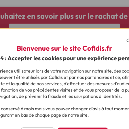
uhaitez en savoir plus sur le rachat de 
Découvrez le rachat de crédit Cofidis
C
Bienvenue sur le site Cofidis.fr
24 : Accepter les cookies pour une expérience per
Ça pourrait vous intéresser
ience utilisateur lors de votre navigation sur notre site, des coo
euvent être utilisés par Cofidis et par nos partenaires et ce, afi
e et la qualité de nos services, d’effectuer des mesures d’audie
 fonction de vos précédentes visites et de vous proposer de la p
vigation, de prévenir la fraude et les usurpations d’identités.
r plus sur le crédit ?
conservé 6 mois mais vous pouvez changer d’avis à tout moment
igurant en bas de chaque page de notre site.