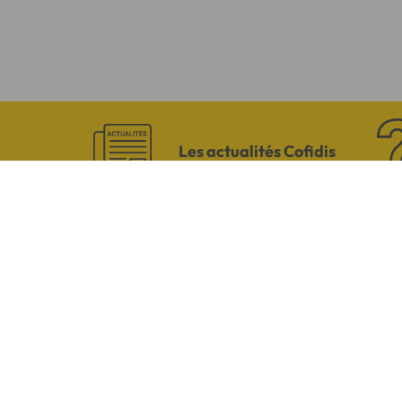
Les actualités Cofidis
CONTACTEZ-NO
Par téléphone
Du lundi au vendredi de 8h00 à 19
Le samedi de 8h00 à 14h00.
03 28 09 21 18
(Appel non surtaxé -
selon opérateur).