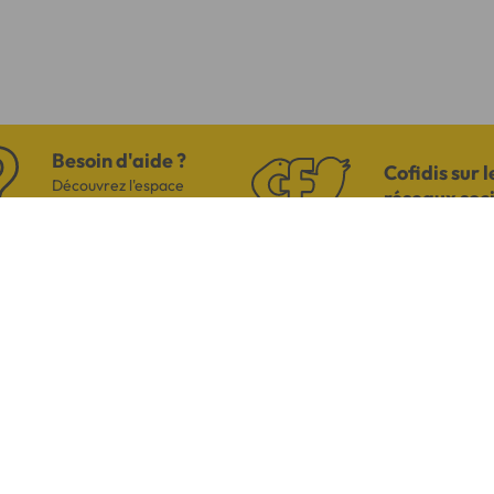
Besoin d'aide ?
Cofidis sur l
Découvrez l'espace
réseaux soc
questions/réponses
US
AVI
h00
 coût
Par mail