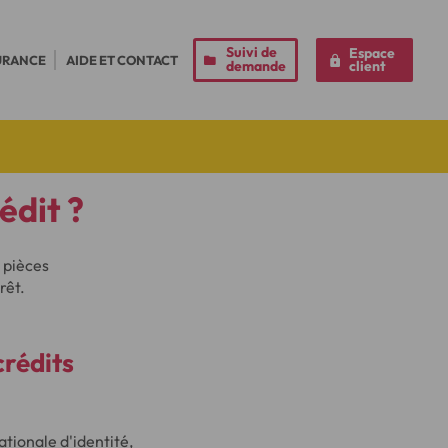
Suivi de
Espace
URANCE
AIDE ET CONTACT
demande
client
édit ?
s pièces
rêt.
rédits
ationale d'identité,