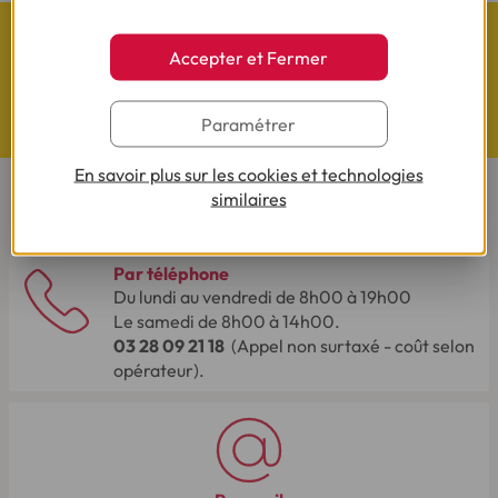
Accepter et Fermer
Questions de Budget
Paramétrer
Nos études exclusives
En savoir plus sur les cookies et technologies
similaires
CONTACTEZ-NOUS
Par téléphone
Du lundi au vendredi de 8h00 à 19h00
Le samedi de 8h00 à 14h00.
03 28 09 21 18
(Appel non surtaxé - coût selon
opérateur).