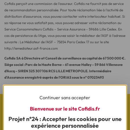
Cofidis perçoit une commission de l’assureur. Cofidis ne fournit pas de service
de recommandation personnalisée. Pour toute réclamation liée à l’activité de
distribution d’assurance, vous pouvez contacter votre interlocuteur habituel. Si
sa réponse ne vous satisfait pas, vous pouvez adresser votre réclamation au
Service Consommateurs Cofidis – Service Assurance - 59686 Lille Cedex. En
cas de persistance du litige, vous pouvez saisir le médiateur de l’ASF à l’adresse
suivante : Le Médiateur de l’ASF – 75854 Paris Cedex 17 ou sur le site
http://lemediateur.asf-france.com
Cofidis SA à Directoire et Conseil de surveillance au capital de 67 500 000 €.
Siège social : Parc de la Haute Borne – 61 avenue Halley – 59 866 Villeneuve
d’Ascq – SIREN 325 307 106 RCS LILLE METROPOLE. Intermédiaire
d'Assurance enregistré auprès de l’ORIAS sous le n° 07023493
Continuer sans accepter
Bienvenue sur le site Cofidis.fr
Projet n°24 : Accepter les cookies pour une
Les actualités Cofidis
expérience personnalisée