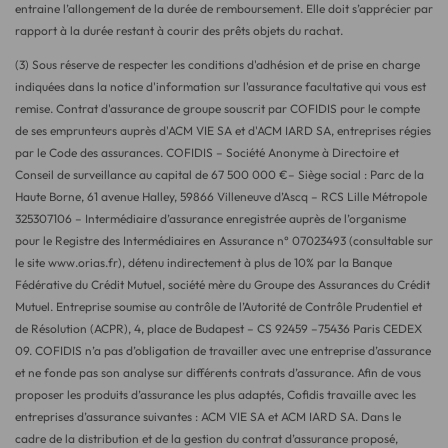
entraine l’allongement de la durée de remboursement. Elle doit s’apprécier par
rapport à la durée restant à courir des prêts objets du rachat.
(3) Sous réserve de respecter les conditions d'adhésion et de prise en charge
indiquées dans la notice d'information sur l'assurance facultative qui vous est
remise. Contrat d'assurance de groupe souscrit par COFIDIS pour le compte
de ses emprunteurs auprès d'ACM VIE SA et d'ACM IARD SA, entreprises régies
par le Code des assurances. COFIDIS – Société Anonyme à Directoire et
Conseil de surveillance au capital de 67 500 000 €– Siège social : Parc de la
Haute Borne, 61 avenue Halley, 59866 Villeneuve d’Ascq – RCS Lille Métropole
325307106 – Intermédiaire d’assurance enregistrée auprès de l’organisme
pour le Registre des Intermédiaires en Assurance n° 07023493 (consultable sur
le site www.orias.fr), détenu indirectement à plus de 10% par la Banque
Fédérative du Crédit Mutuel, société mère du Groupe des Assurances du Crédit
Mutuel. Entreprise soumise au contrôle de l’Autorité de Contrôle Prudentiel et
de Résolution (ACPR), 4, place de Budapest – CS 92459 –75436 Paris CEDEX
09. COFIDIS n’a pas d’obligation de travailler avec une entreprise d’assurance
et ne fonde pas son analyse sur différents contrats d’assurance. Afin de vous
proposer les produits d’assurance les plus adaptés, Cofidis travaille avec les
entreprises d’assurance suivantes : ACM VIE SA et ACM IARD SA. Dans le
cadre de la distribution et de la gestion du contrat d’assurance proposé,