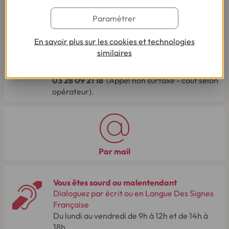
Paramétrer
CONTACTEZ-NOUS
En savoir plus sur les cookies et technologies
Par téléphone
similaires
Du lundi au vendredi de 8h00 à 19h00
Le samedi de 8h00 à 14h00.
03 28 09 21 18
(Appel non surtaxé - coût selon
opérateur).
Par mail
Vous êtes sourd ou malentendant
Dialoguez par écrit ou en Langue Des Signes
Française
Du lundi au vendredi de 9h à 12h et de 14h à
18h