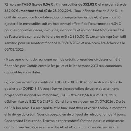
72
mois au
TAEG fixe de
8,54
%
:
71
mensualités
de
352,82
€
et une dernière
de
352,07
€. Montant total dû de
25 402,29
€
. Taux débiteur fixe de
8,22
%. Le
coût de l'assurance facultative pour un emprunteur est de
40
€ par mois, à
ajouter à la mensualité; soit un taux annuel effectif de l'assurance de
4,34
%
pour les garanties décès, invalidité, incapacité et un montant total dû au titre
de l’assurance sur la durée totale du prêt :
2 880,00
€. L’exemple représentatif
s’entend pour un montant financé le
05/07/2026
et une première échéance le
05/08/2026
.
(1) Les opérations de regroupement de crédits présentées ci-dessus ont été
financées par Cofidis entre le 1er juillet et le 1er octobre 2013 aux conditions
applicables à ces dates.
(2) Regroupement de crédits de
3 000
€ à
80 000
€ consenti sans frais de
dossier par COFIDIS SA sous réserve d'acceptation de votre dossier (hors
projet professionnel ou immobilier). TAEG fixe de
8,54
% à
23,50
%, taux
débiteur fixe de
8,22
% à
21,29
% .Conditions en vigueur au
01/07/2026
. Durée
de 12 à 144 mois. La mensualité et le taux sont fixes et varient selon le montant
et la durée du crédit. Vous disposez d'un délai légal de rétractation de 14 jours.
Concernant l'assurance, l'exemple représentatif s'entend pour un emprunteur
dont la tranche d'âge se situe entre 40 et 60 ans. La baisse de mensualité