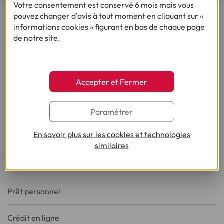
Votre consentement est conservé 6 mois mais vous
pouvez changer d’avis à tout moment en cliquant sur «
informations cookies » figurant en bas de chaque page
Cofidis, le spécialiste de la Demande de Crédit en Ligne,
de notre site.
vous propose plusieurs produits : des crédits renouvelables,
un prêt personnel et une solution de rachat de crédit.
Simulez sur notre site une demande de crédit en ligne en
quelques clics !
Accepter et Fermer
Paramétrer
CRÉDITS
En savoir plus sur les cookies et technologies
Crédit consommation
similaires
Crédit renouvelable
Prêt personnel
Crédit en ligne