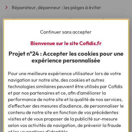
Réparateur, dépanneur : les pièges à éviter
Garantie constructeur : quelles protections ?
Photographier ses objets de valeur pour mieux les
Continuer sans accepter
protéger
Bienvenue sur le site Cofidis.fr
Comment fonctionne le principe d'assurance bonus
Projet n°24 : Accepter les cookies pour une
malus ?
expérience personnalisée
Assurance vélo électrique : quelle protection ?
Pour une meilleure expérience utilisateur lors de votre
Comment changer d'assurance auto ?
navigation sur notre site, des cookies et autres
technologies similaires peuvent être utilisés par Cofidis
et par nos partenaires et ce, afin d’améliorer la
performance de notre site et la qualité de nos services,
Vous souhaitez en savoir plus
d’effectuer des mesures d’audience, de personnaliser le
contenu de notre site en fonction de vos précédentes
sur les assurances Cofidis ?
visites et de vous proposer de la publicité sur-mesure
selon vos activités de navigation, de prévenir la fraude
et les usurpations d’identités.
Découvrir nos assurances