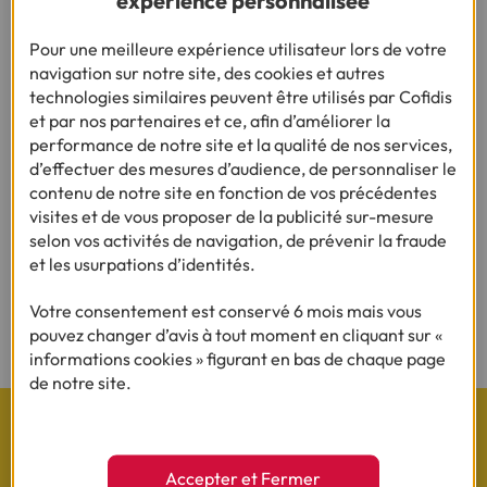
Besoin d’autres conseils sur le même thème ?
Pour une meilleure expérience utilisateur lors de votre
navigation sur notre site, des cookies et autres
technologies similaires peuvent être utilisés par Cofidis
et par nos partenaires et ce, afin d’améliorer la
Besoin d'en savoir plus sur le crédit ?
performance de notre site et la qualité de nos services,
d’effectuer des mesures d’audience, de personnaliser le
contenu de notre site en fonction de vos précédentes
visites et de vous proposer de la publicité sur-mesure
(1) Vous recevrez ensuite un contrat pré-rempli qu'il vous faudra nous
selon vos activités de navigation, de prévenir la fraude
renvoyer complété, daté, signé et accompagné des justificatifs demandés en
et les usurpations d’identités.
vue d'une acceptation définitive.
(2) Sous réserve d’acceptation de votre dossier et à l’issue du délai légal de
Votre consentement est conservé 6 mois mais vous
rétractation.
pouvez changer d’avis à tout moment en cliquant sur «
informations cookies » figurant en bas de chaque page
de notre site.
Accepter et Fermer