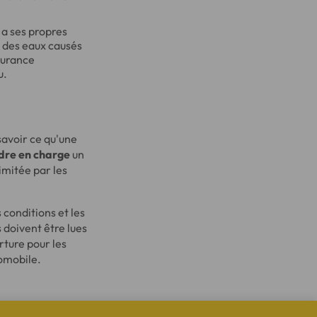
 a ses propres
s des eaux causés
surance
u.
savoir ce qu'une
dre en charge
un
imitée par les
 conditions et les
 doivent être lues
ture pour les
omobile.