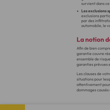
survient dans ce
Les exclusions s
exclusions parti
par des infiltra
automobile, le v
La notion d
Afin de bien compre
garantie couvre ré
ensemble de risques
garanties prévues e
Les clauses de votr
situations pour les
attentivement pour
dommages causés en