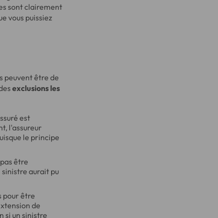
es sont clairement
ue vous puissiez
s peuvent être de
 des
exclusions les
assuré est
t, l'assureur
uisque le principe
 pas être
sinistre aurait pu
s pour être
extension de
 si un sinistre