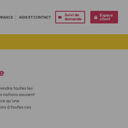
Suivi de
Espace
URANCE
AIDE ET CONTACT
demande
client
e
rendre toutes les
es notions souvent
-ce qu'une
ons à toutes ces