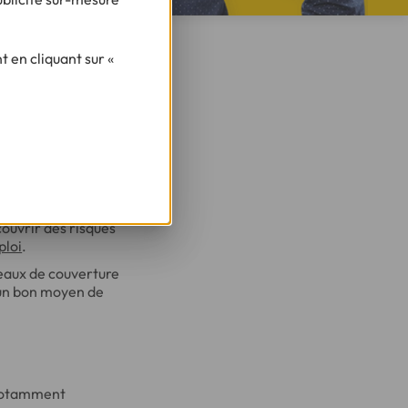
 en cliquant sur «
lusions de garantie
s de lire toutes les
paraissent floues,
fin qu'elles soient
couvrir des risques
ploi
.
eaux de couverture
e un bon moyen de
notamment