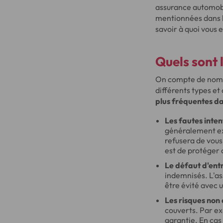
assurance automobil
mentionnées dans le
savoir à quoi vous e
Quels sont 
On compte de nombre
différents types et
plus fréquentes da
Les fautes inten
généralement exc
refusera de vous
est de protéger 
Le défaut d'ent
indemnisés. L'ass
être évité avec
Les risques non
couverts. Par ex
garantie. En cas 