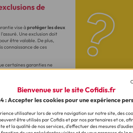
 exclusions de
rantie vise à
protéger les deux
 l'assuré. Une exclusion doit
our être valable. De plus,
pris connaissance de ces
ue certaines garanties ne
té civile obligatoire pour les
r les dommages causés à des
C
tout propriétaire de véhicule.
Bienvenue sur le site Cofidis.fr
24 : Accepter les cookies pour une expérience per
ience utilisateur lors de votre navigation sur notre site, des coo
euvent être utilisés par Cofidis et par nos partenaires et ce, afi
e et la qualité de nos services, d’effectuer des mesures d’audie
 fonction de vos précédentes visites et de vous proposer de la p