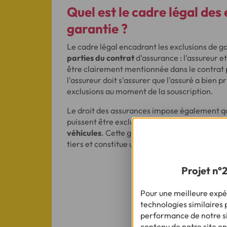
Quel est le cadre légal des
garantie ?
Le cadre légal encadrant les exclusions de ga
parties du contrat
d'assurance : l'assureur et
être clairement mentionnée dans le contrat p
l'assureur doit s'assurer que l'assuré a bien 
exclusions au moment de la souscription.
Le droit des assurances impose également q
puissent être exclues, comme
la responsabili
véhicules
. Cette garantie permet de couvri
tiers et constitue une obligation légale pour 
Projet n°
Pour une meilleure expér
technologies similaires p
performance de notre sit
contenu de notre site en