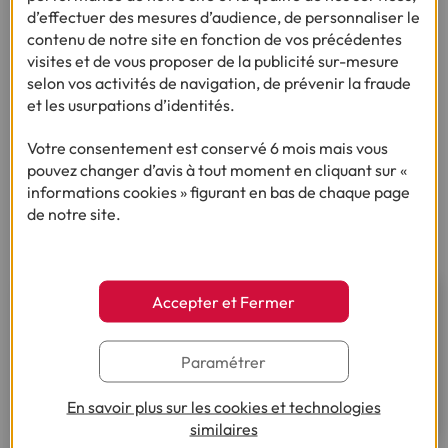
d’effectuer des mesures d’audience, de personnaliser le
autres.
contenu de notre site en fonction de vos précédentes
visites et de vous proposer de la publicité sur-mesure
selon vos activités de navigation, de prévenir la fraude
et les usurpations d’identités.
À SAVOIR
Les frais d’obsèques sont généralement plus élevés
Votre consentement est conservé 6 mois mais vous
en ville qu’en campagne et systématiquement plus
pouvez changer d’avis à tout moment en cliquant sur «
importants en région parisienne.
informations cookies » figurant en bas de chaque page
de notre site.
Vous souhaitez en savoir plus sur
Accepter et Fermer
la prévoyance Cofidis ?
Paramétrer
Découvrez nos offres d'assurances
En savoir plus sur les cookies et technologies
similaires