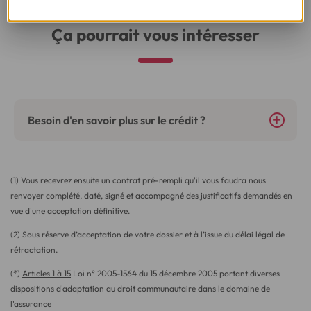
Ça pourrait vous intéresser
Besoin d'en savoir plus sur le crédit ?
(1) Vous recevrez ensuite un contrat pré-rempli qu'il vous faudra nous
renvoyer complété, daté, signé et accompagné des justificatifs demandés en
vue d'une acceptation définitive.
(2) Sous réserve d’acceptation de votre dossier et à l’issue du délai légal de
rétractation.
(*)
Articles 1 à 15
Loi n° 2005-1564 du 15 décembre 2005 portant diverses
dispositions d'adaptation au droit communautaire dans le domaine de
l'assurance