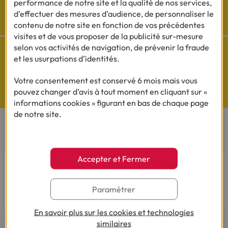
performance de notre site et la qualité de nos services,
Cofidis sur les
d’effectuer des mesures d’audience, de personnaliser le
réseaux sociaux
contenu de notre site en fonction de vos précédentes
visites et de vous proposer de la publicité sur-mesure
selon vos activités de navigation, de prévenir la fraude
et les usurpations d’identités.
Votre consentement est conservé 6 mois mais vous
Questions de Budget
pouvez changer d’avis à tout moment en cliquant sur «
Nos études exclusives
informations cookies » figurant en bas de chaque page
de notre site.
CONTACTEZ-NOUS
Accepter et Fermer
Par téléphone
Du lundi au vendredi de 8h00 à 19h00
Le samedi de 8h00 à 14h00.
Paramétrer
03 28 09 21 18
(Appel non surtaxé - coût selon
opérateur).
En savoir plus sur les cookies et technologies
similaires