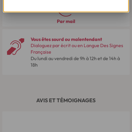
Par mail
Vous êtes sourd ou malentendant
Dialoguez par écrit ou en Langue Des Signes
Française
Du lundi au vendredi de 9h à 12h et de 14h à
18h
AVIS ET TÉMOIGNAGES