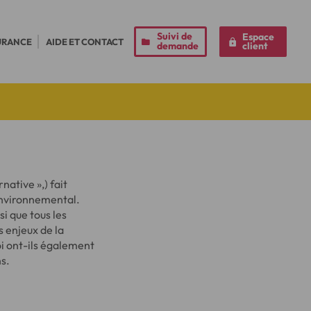
Suivi de
Espace
URANCE
AIDE ET CONTACT
demande
client
native »,) fait
environnemental.
i que tous les
 enjeux de la
i ont-ils également
ns.