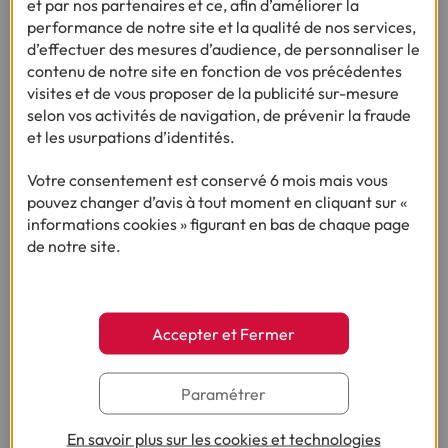
et par nos partenaires et ce, afin d’améliorer la
rassemblant les documents nécessaires, tels que vos
performance de notre site et la qualité de nos services,
justificatifs de domicile, une pièce d'identité et
d’effectuer des mesures d’audience, de personnaliser le
éventuellement des informations sur le logement que vous
contenu de notre site en fonction de vos précédentes
souhaitez acheter ou le nouveau projet que vous souhaitez
visites et de vous proposer de la publicité sur-mesure
financer dans le cas d’un crédit affecté.
selon vos activités de navigation, de prévenir la fraude
et les usurpations d’identités.
Par la suite,
vous soumettrez votre demande
à la banque
ou à l'organisme prêteur de votre choix. Celui-ci évaluera
Votre consentement est conservé 6 mois mais vous
votre capacité d'endettement en fonction de vos revenus
pouvez changer d’avis à tout moment en cliquant sur «
et de vos charges actuelles et, si votre demande est
informations cookies » figurant en bas de chaque page
acceptée, vous recevrez une offre de prêt détaillant les
de notre site.
conditions, les taux d'intérêt ainsi que les modalités de
remboursement.
Certains organismes financiers proposent également des
services supplémentaires, tels que des cartes de crédit,
Accepter et Fermer
afin de financer des dépenses plus ponctuelles.
Avant de
signer votre contrat, lisez bien les termes
de celui-ci et
Paramétrer
n’hésitez pas à poser toutes les questions nécessaires.
Enfin, une fois votre contrat signé, les fonds pourront être
En savoir plus sur les cookies et technologies
débloqués dans les délais légaux afin de réaliser votre