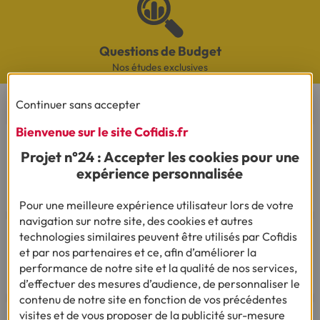
Questions de Budget
Nos études exclusives
CONTACTEZ-NOUS
Continuer sans accepter
Bienvenue sur le site Cofidis.fr
Par téléphone
Du lundi au vendredi de 8h00 à 19h00
Projet n°24 : Accepter les cookies pour une
Le samedi de 8h00 à 14h00.
expérience personnalisée
03 28 09 21 18
(Appel non surtaxé - coût selon
opérateur).
Pour une meilleure expérience utilisateur lors de votre
navigation sur notre site, des cookies et autres
technologies similaires peuvent être utilisés par Cofidis
et par nos partenaires et ce, afin d’améliorer la
performance de notre site et la qualité de nos services,
Par mail
d’effectuer des mesures d’audience, de personnaliser le
contenu de notre site en fonction de vos précédentes
visites et de vous proposer de la publicité sur-mesure