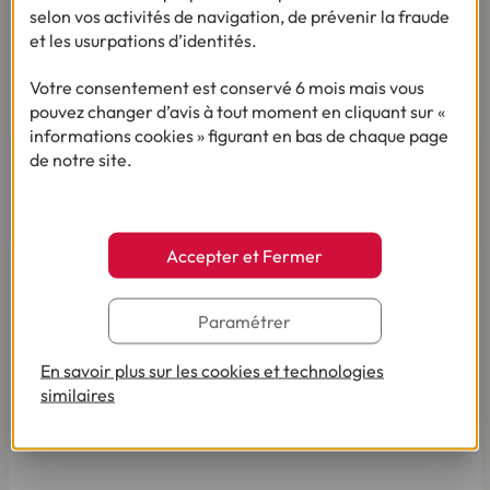
Vous êtes sourd ou malentendant
selon vos activités de navigation, de prévenir la fraude
Dialoguez par écrit ou en Langue Des Signes
et les usurpations d’identités.
Française
Du lundi au vendredi de 9h à 12h et de 14h à
Votre consentement est conservé 6 mois mais vous
18h
pouvez changer d’avis à tout moment en cliquant sur «
informations cookies » figurant en bas de chaque page
de notre site.
AVIS ET TÉMOIGNAGES
Accepter et Fermer
Paramétrer
En savoir plus sur les cookies et technologies
similaires