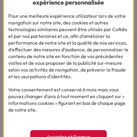
expérience personnalisée
Dialoguez par écrit ou en Langue Des Signes
Française
Du lundi au vendredi de 9h à 12h et de 14h à
Pour une meilleure expérience utilisateur lors de votre
18h
navigation sur notre site, des cookies et autres
technologies similaires peuvent être utilisés par Cofidis
et par nos partenaires et ce, afin d’améliorer la
performance de notre site et la qualité de nos services,
d’effectuer des mesures d’audience, de personnaliser le
AVIS ET TÉMOIGNAGES
contenu de notre site en fonction de vos précédentes
visites et de vous proposer de la publicité sur-mesure
selon vos activités de navigation, de prévenir la fraude
et les usurpations d’identités.
Votre consentement est conservé 6 mois mais vous
pouvez changer d’avis à tout moment en cliquant sur «
informations cookies » figurant en bas de chaque page
de notre site.
Pour votre besoin de crédit, vous trouverez chez
Accepter et Fermer