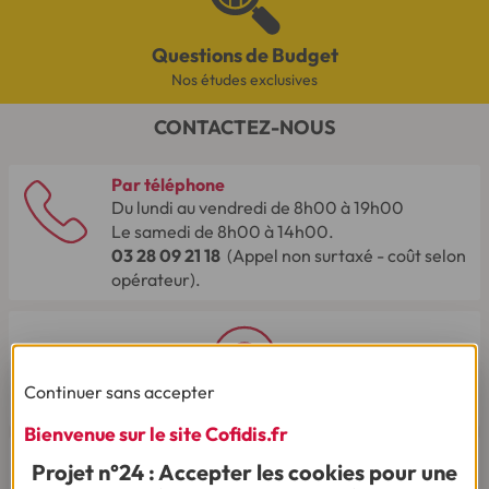
Questions de Budget
Nos études exclusives
CONTACTEZ-NOUS
Par téléphone
Du lundi au vendredi de 8h00 à 19h00
Le samedi de 8h00 à 14h00.
03 28 09 21 18
(Appel non surtaxé - coût selon
opérateur).
Continuer sans accepter
Par mail
Bienvenue sur le site Cofidis.fr
Projet n°24 : Accepter les cookies pour une
Vous êtes sourd ou malentendant