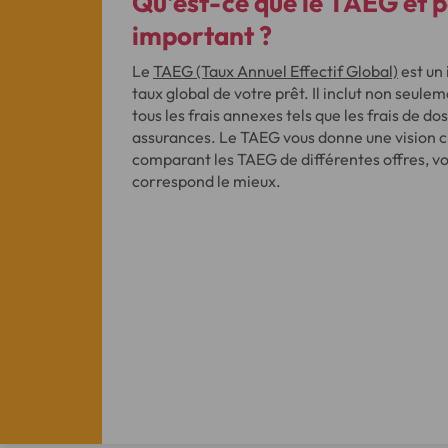
Qu'est-ce que le TAEG et p
important ?
Le
TAEG (Taux Annuel Effectif Global)
est un 
taux global de votre prêt. Il inclut non seulem
tous les frais annexes tels que les frais de do
assurances. Le TAEG vous donne une vision cla
comparant les TAEG de différentes offres, vou
correspond le mieux.