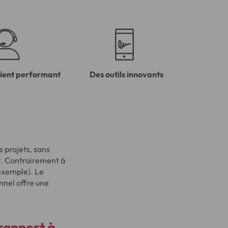
lient performant
Des outils innovants
 projets, sans
ur. Contrairement à
 exemple). Le
nnel offre une
 rapport à