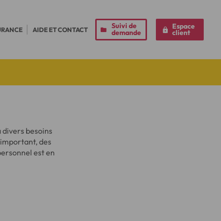
Suivi de
Espace
URANCE
AIDE ET CONTACT
demande
client
 divers besoins
 important, des
personnel est en