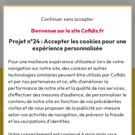
Continuer sans accepter
(1) Vous recevrez ensuite un contrat pré-rempli qu'il vous faudra nous
renvoyer complété, daté, signé et accompagné des justificatifs demandés en
Bienvenue sur le site Cofidis.fr
vue d'une acceptation définitive.
Projet n°24 : Accepter les cookies pour une
(2) Sous réserve d’acceptation de votre dossier et à l’issue du délai légal de
expérience personnalisée
rétractation.
Pour une meilleure expérience utilisateur lors de votre
navigation sur notre site, des cookies et autres
technologies similaires peuvent être utilisés par Cofidis
et par nos partenaires et ce, afin d’améliorer la
performance de notre site et la qualité de nos services,
d’effectuer des mesures d’audience, de personnaliser le
Les actualités Cofidis
contenu de notre site en fonction de vos précédentes
visites et de vous proposer de la publicité sur-mesure
selon vos activités de navigation, de prévenir la fraude
et les usurpations d’identités.
Votre consentement est conservé 6 mois mais vous