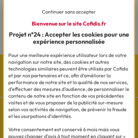
(1) Vous recevrez ensuite un contrat pré-rempli qu'il vous faudra nous
Continuer sans accepter
renvoyer complété, daté, signé et accompagné des justificatifs demandés en
vue d'une acceptation définitive.
Bienvenue sur le site Cofidis.fr
(2) Sous réserve d’acceptation de votre dossier et à l’issue du délai légal de
Projet n°24 : Accepter les cookies pour une
rétractation.
expérience personnalisée
Pour une meilleure expérience utilisateur lors de votre
navigation sur notre site, des cookies et autres
technologies similaires peuvent être utilisés par Cofidis
et par nos partenaires et ce, afin d’améliorer la
performance de notre site et la qualité de nos services,
Les actualités Cofidis
d’effectuer des mesures d’audience, de personnaliser le
contenu de notre site en fonction de vos précédentes
visites et de vous proposer de la publicité sur-mesure
selon vos activités de navigation, de prévenir la fraude
et les usurpations d’identités.
Besoin d'aide ?
Votre consentement est conservé 6 mois mais vous
Découvrez l'espace questions/réponses
pouvez changer d’avis à tout moment en cliquant sur «