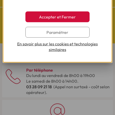
Accepter et Fermer
Questions de Budget
Paramétrer
Nos études exclusives
En savoir plus sur les cookies et technologies
similaires
CONTACTEZ-NOUS
Par téléphone
Du lundi au vendredi de 8h00 à 19h00
Le samedi de 8h00 à 14h00.
03 28 09 21 18
(Appel non surtaxé - coût selon
opérateur).