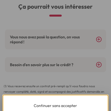
Ça pourrait vous intéresser
Vous nous avez posé la question, on vous
répond !
Besoin d'en savoir plus sur le crédit ?
(1) Vous recevrez ensuite un contrat pré-rempli qu'il vous faudra nous
renvoyer complété, daté, signé et accompagné des justificatifs demandés en
vue d'une acceptation définitive.
Continuer sans accepter
(2) Sous réserve d’acceptation de votre dossier et à l’issue du délai légal de
rétractation.