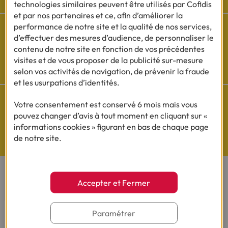
technologies similaires peuvent être utilisés par Cofidis
et par nos partenaires et ce, afin d’améliorer la
performance de notre site et la qualité de nos services,
d’effectuer des mesures d’audience, de personnaliser le
contenu de notre site en fonction de vos précédentes
Cofidis sur les
visites et de vous proposer de la publicité sur-mesure
réseaux sociaux
selon vos activités de navigation, de prévenir la fraude
et les usurpations d’identités.
Votre consentement est conservé 6 mois mais vous
pouvez changer d’avis à tout moment en cliquant sur «
informations cookies » figurant en bas de chaque page
Questions de Budget
de notre site.
Nos études exclusives
CONTACTEZ-NOUS
Accepter et Fermer
Par téléphone
Paramétrer
Du lundi au vendredi de 8h00 à 19h00