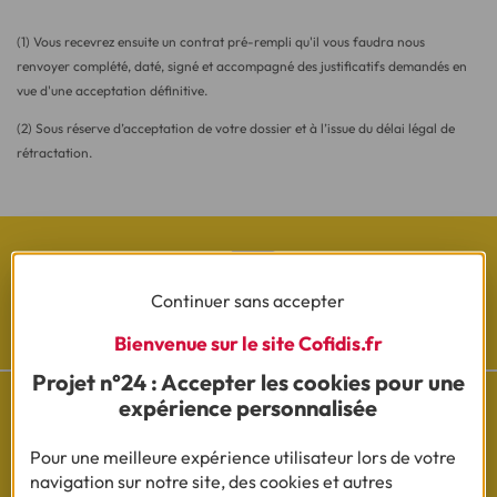
(1) Vous recevrez ensuite un contrat pré-rempli qu'il vous faudra nous
renvoyer complété, daté, signé et accompagné des justificatifs demandés en
vue d'une acceptation définitive.
(2) Sous réserve d’acceptation de votre dossier et à l’issue du délai légal de
rétractation.
Continuer sans accepter
Les actualités Cofidis
Bienvenue sur le site Cofidis.fr
Projet n°24 : Accepter les cookies pour une
expérience personnalisée
Pour une meilleure expérience utilisateur lors de votre
Besoin d'aide ?
navigation sur notre site, des cookies et autres
Découvrez l'espace questions/réponses