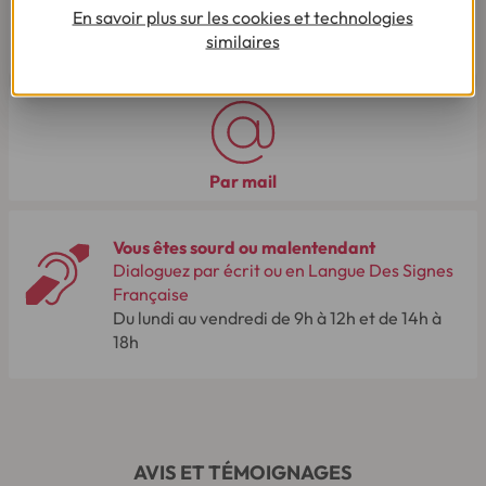
Le samedi de 8h00 à 14h00.
En savoir plus sur les cookies et technologies
03 28 09 21 18
(Appel non surtaxé - coût selon
similaires
opérateur).
Par mail
Vous êtes sourd ou malentendant
Dialoguez par écrit ou en Langue Des Signes
Française
Du lundi au vendredi de 9h à 12h et de 14h à
18h
AVIS ET TÉMOIGNAGES